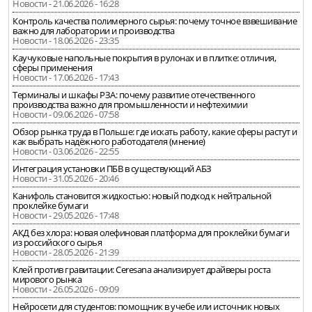
Новости - 21.06.2026 - 16:28
Контроль качества полимерного сырья: почему точное взвешивание
важно для лаборатории и производства
Новости - 18.06.2026 - 23:35
Каучуковые напольные покрытия в рулонах и в плитке: отличия,
сферы применения
Новости - 17.06.2026 - 17:43
Терминалы и шкафы РЗА: почему развитие отечественного
производства важно для промышленности и нефтехимии
Новости - 09.06.2026 - 07:58
Обзор рынка труда в Польше: где искать работу, какие сферы растут и
как выбрать надёжного работодателя (мнение)
Новости - 03.06.2026 - 22:55
Интеграция установки ПБВ в существующий АБЗ
Новости - 31.05.2026 - 20:46
Канифоль становится жидкостью: новый подход к нейтральной
проклейке бумаги
Новости - 29.05.2026 - 17:48
АКД без хлора: новая олефиновая платформа для проклейки бумаги
из российского сырья
Новости - 28.05.2026 - 21:39
Клей против гравитации: Ceresana анализирует драйверы роста
мирового рынка
Новости - 26.05.2026 - 09:09
Нейросети для студентов: помощник в учебе или источник новых