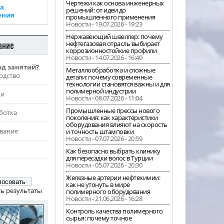
Чертежи как основа инженерных
а
решений: от идеи до
ения
промышленного применения
Новости - 19.07.2026 - 19:23
Нержавеющий швеллер: почему
ание
нефтегазовая отрасль выбирает
коррозионностойкие профили
Новости - 14.07.2026 - 16:40
од занятий?
Металлообработка и сложные
одство
детали: почему современные
технологии становятся важны и для
полимерной индустрии
жи
Новости - 08.07.2026 - 11:04
Промышленные прессы нового
ботка
поколения: как характеристики
оборудования влияют на скорость
вание
и точность штамповки
Новости - 07.07.2026 - 20:59
Как безопасно выбрать клинику
для пересадки волос в Турции
Новости - 05.07.2026 - 20:30
Железные артерии нефтехимии:
как не утонуть в мире
ь результаты
полимерного оборудования
Новости - 21.06.2026 - 16:28
Контроль качества полимерного
сырья: почему точное