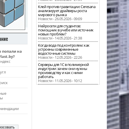
Клей против гравитации: Ceresana
анализирует драйверы роста
мирового рынка
Новости - 26.05.2026 - 09:09
Нейросети для студентов:
помощник в учебе или источник
новых проблем?
ание
Новости - 14.05.2026 - 21:38
Когда вода под контролем: как
устроены современные
ы попали на
водосточные системы
last.by?
Новости - 12.05.2026 - 22:26
Яндекс
Серверы для 1С в полимерной
индустрии: зачем они нужны
угл
производству и как с ними
работать
Новости - 11.05.2026 - 10:12
оиск
ные
ры
омендации