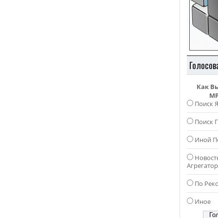
Голосов
Как В
MP
Поиск 
Поиск Г
Иной П
Новост
Агрегато
По Рек
Иное