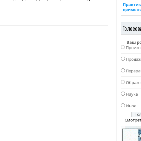
Практик
примен
Голосов
Ваш р
Произв
Прода
Перера
Образо
Наука
Иное
Смотрет