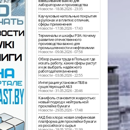
взвешивание важно для
лаборатории и производства
Новости - 18.06.2026 - 23:35
Каучуковые напольные покрытия
в рулонах и в плитке: отличия,
сферы применения
Новости - 17.06.2026 - 17:43
Терминалы и шкафы РЗА: почему
развитие отечественного
производства важно для
промышленности и нефтехимии
Новости - 09.06.2026 - 07:58
Обзор рынка труда в Польше: где
искать работу, какие сферы растут
и как выбрать надёжного
работодателя (мнение)
Новости - 03.06.2026 - 22:55
Интеграция установки ПБВ в
существующий АБЗ
Новости - 31.05.2026 - 20:46
Канифоль становится жидкостью:
новый подход к нейтральной
проклейке бумаги
Новости - 29.05.2026 - 17:48
АКД без хлора: новая олефиновая
платформа для проклейки бумаги
из российского сырья
Новости - 28.05.2026 - 21:39