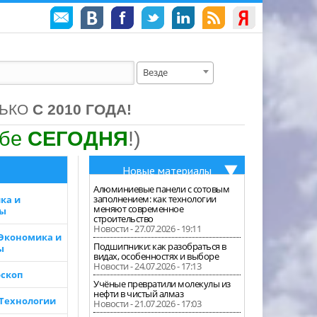
Везде
ЛЬКО
С 2010 ГОДА!
ебе
СЕГОДНЯ
!)
Новые материалы
Алюминиевые панели с сотовым
заполнением: как технологии
ка и
меняют современное
зы
строительство
Новости - 27.07.2026 - 19:11
 Экономика и
Подшипники: как разобраться в
ы
видах, особенностях и выборе
Новости - 24.07.2026 - 17:13
скоп
Учёные превратили молекулы из
нефти в чистый алмаз
 Технологии
Новости - 21.07.2026 - 17:03