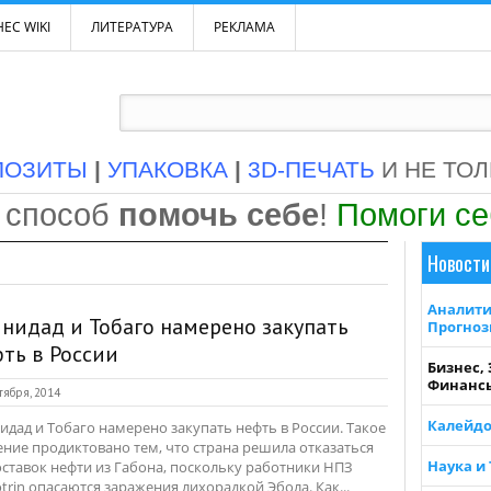
ЕС WIKI
ЛИТЕРАТУРА
РЕКЛАМА
ПОЗИТЫ
|
УПАКОВКА
|
3D-ПЕЧАТЬ
И НЕ ТО
 способ
помочь себе
!
Помоги с
Новости
Аналити
нидад и Тобаго намерено закупать
Прогно
ть в России
Бизнес,
Финанс
тября, 2014
Калейдо
идад и Тобаго намерено закупать нефть в России. Такое
ние продиктовано тем, что страна решила отказаться
Наука и
оставок нефти из Габона, поскольку работники НПЗ
otrin опасаются заражения лихорадкой Эбола. Как...