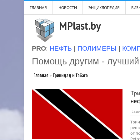
ГЛАВНАЯ
НОВОСТИ
ЭНЦИКЛОПЕДИЯ
БИЗН
MPlast.by
PRO
:
НЕФТЬ
|
ПОЛИМЕРЫ
|
КОМ
Помощь другим - лучший
Главная
»
Тринидад и Тобаго
Три
неф
24 ок
Трин
реше
от п
Petr