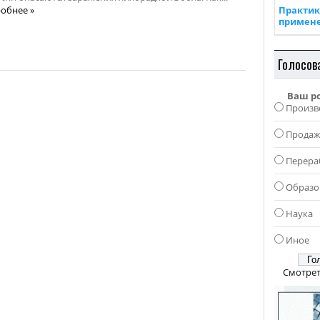
обнее »
Практик
примен
Голосов
Ваш р
Произв
Прода
Перера
Образо
Наука
Иное
Смотрет