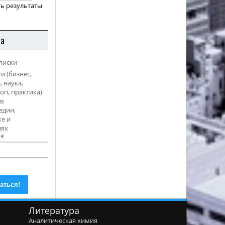
ь результаты
ка
писки
и (бизнес,
, наука,
оп, практика)
в
едии,
е и
иях
l
*
Литература
Аналитическая химия