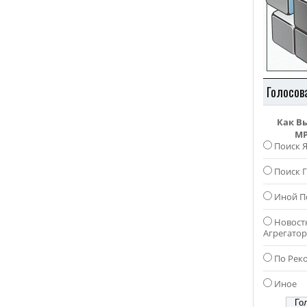
Голосов
Как В
MP
Поиск 
Поиск Г
Иной П
Новост
Агрегато
По Рек
Иное