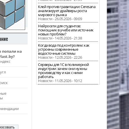
Клей против гравитации: Ceresana
анализирует драйверы роста
мирового рынка
Новости - 26.05.2026 - 09:09
Нейросети для студентов:
помощник в учебе или источник
новых проблем?
ание
Новости - 14.05.2026 - 21:38
Когда вода под контролем: как
устроены современные
ы попали на
водосточные системы
last.by?
Новости - 12.05.2026 - 22:26
Яндекс
Серверы для 1С в полимерной
индустрии: зачем они нужны
угл
производству и как с ними
работать
Новости - 11.05.2026 - 10:12
оиск
ные
ры
омендации