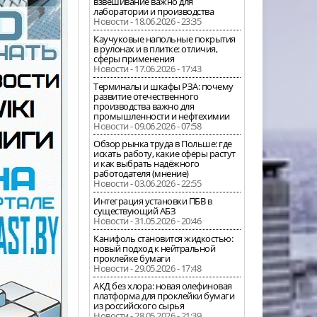
взвешивание важно для
лаборатории и производства
Новости - 18.06.2026 - 23:35
Каучуковые напольные покрытия
в рулонах и в плитке: отличия,
сферы применения
Новости - 17.06.2026 - 17:43
Терминалы и шкафы РЗА: почему
развитие отечественного
производства важно для
промышленности и нефтехимии
Новости - 09.06.2026 - 07:58
Обзор рынка труда в Польше: где
искать работу, какие сферы растут
и как выбрать надёжного
работодателя (мнение)
Новости - 03.06.2026 - 22:55
Интеграция установки ПБВ в
существующий АБЗ
Новости - 31.05.2026 - 20:46
Канифоль становится жидкостью:
новый подход к нейтральной
проклейке бумаги
Новости - 29.05.2026 - 17:48
АКД без хлора: новая олефиновая
платформа для проклейки бумаги
из российского сырья
Новости - 28.05.2026 - 21:39