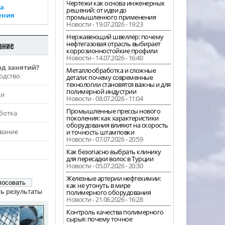
Чертежи как основа инженерных
а
решений: от идеи до
ения
промышленного применения
Новости - 19.07.2026 - 19:23
Нержавеющий швеллер: почему
ание
нефтегазовая отрасль выбирает
коррозионностойкие профили
Новости - 14.07.2026 - 16:40
од занятий?
Металлообработка и сложные
одство
детали: почему современные
технологии становятся важны и для
полимерной индустрии
жи
Новости - 08.07.2026 - 11:04
Промышленные прессы нового
ботка
поколения: как характеристики
оборудования влияют на скорость
вание
и точность штамповки
Новости - 07.07.2026 - 20:59
Как безопасно выбрать клинику
для пересадки волос в Турции
Новости - 05.07.2026 - 20:30
Железные артерии нефтехимии:
как не утонуть в мире
ь результаты
полимерного оборудования
Новости - 21.06.2026 - 16:28
Контроль качества полимерного
сырья: почему точное