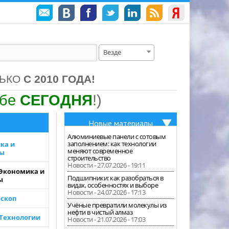
Везде
ЛЬКО
С 2010 ГОДА!
ебе
СЕГОДНЯ
!)
Новые материалы
Алюминиевые панели с сотовым
заполнением: как технологии
ка и
меняют современное
зы
строительство
Новости - 27.07.2026 - 19:11
 Экономика и
Подшипники: как разобраться в
ы
видах, особенностях и выборе
Новости - 24.07.2026 - 17:13
скоп
Учёные превратили молекулы из
нефти в чистый алмаз
 Технологии
Новости - 21.07.2026 - 17:03