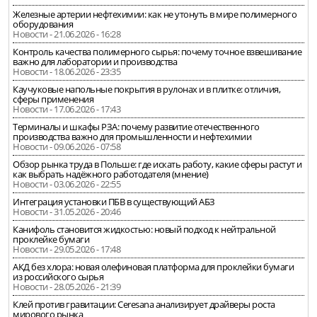
Железные артерии нефтехимии: как не утонуть в мире полимерного
оборудования
Новости - 21.06.2026 - 16:28
Контроль качества полимерного сырья: почему точное взвешивание
важно для лаборатории и производства
Новости - 18.06.2026 - 23:35
Каучуковые напольные покрытия в рулонах и в плитке: отличия,
сферы применения
Новости - 17.06.2026 - 17:43
Терминалы и шкафы РЗА: почему развитие отечественного
производства важно для промышленности и нефтехимии
Новости - 09.06.2026 - 07:58
Обзор рынка труда в Польше: где искать работу, какие сферы растут и
как выбрать надёжного работодателя (мнение)
Новости - 03.06.2026 - 22:55
Интеграция установки ПБВ в существующий АБЗ
Новости - 31.05.2026 - 20:46
Канифоль становится жидкостью: новый подход к нейтральной
проклейке бумаги
Новости - 29.05.2026 - 17:48
АКД без хлора: новая олефиновая платформа для проклейки бумаги
из российского сырья
Новости - 28.05.2026 - 21:39
Клей против гравитации: Ceresana анализирует драйверы роста
мирового рынка