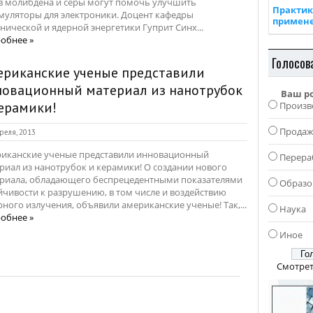
в молибдена и серы могут помочь улучшить
Практик
муляторы для электроники. Доцент кафедры
примен
нической и ядерной энергетики Гуприт Синх...
обнее »
Голосов
ериканские ученые представили
новационный материал из нанотрубок
Ваш р
ерамики!
Произв
Прода
реля, 2013
иканские ученые представили инновационный
Перера
риал из нанотрубок и керамики! О создании нового
риала, обладающего беспрецедентными показателями
Образо
йчивости к разрушению, в том числе и воздействию
рного излучения, объявили американские ученые! Так,...
Наука
обнее »
Иное
Смотрет