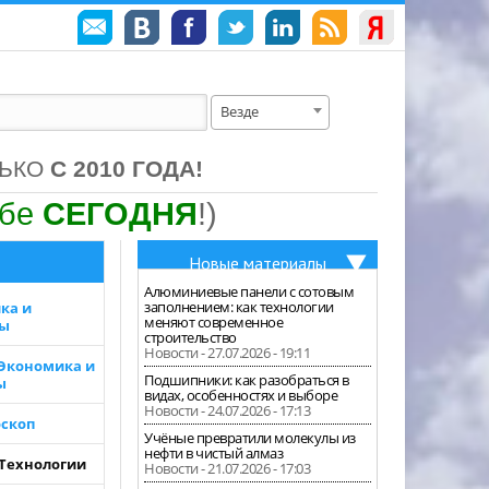
Везде
ЛЬКО
С 2010 ГОДА!
ебе
СЕГОДНЯ
!)
Новые материалы
Алюминиевые панели с сотовым
заполнением: как технологии
ка и
меняют современное
зы
строительство
Новости - 27.07.2026 - 19:11
 Экономика и
Подшипники: как разобраться в
ы
видах, особенностях и выборе
Новости - 24.07.2026 - 17:13
скоп
Учёные превратили молекулы из
нефти в чистый алмаз
 Технологии
Новости - 21.07.2026 - 17:03