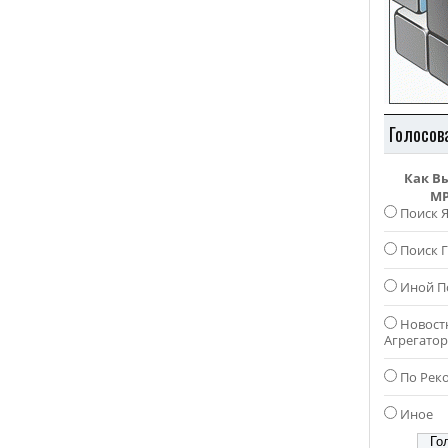
Голосов
Как В
MP
Поиск 
Поиск Г
Иной П
Новост
Агрегато
По Рек
Иное