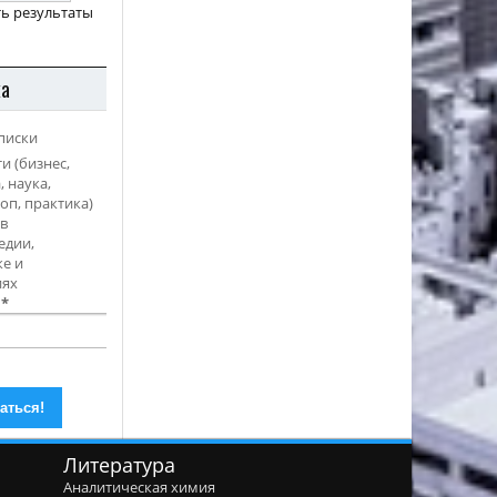
ь результаты
ка
писки
и (бизнес,
, наука,
оп, практика)
в
едии,
е и
иях
l
*
Литература
Аналитическая химия