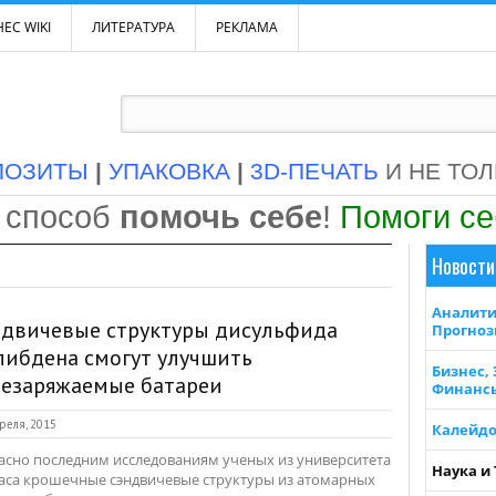
ЕС WIKI
ЛИТЕРАТУРА
РЕКЛАМА
ПОЗИТЫ
|
УПАКОВКА
|
3D-ПЕЧАТЬ
И НЕ ТО
 способ
помочь себе
!
Помоги с
Новости
Аналити
ндвичевые структуры дисульфида
Прогно
либдена смогут улучшить
Бизнес,
резаряжаемые батареи
Финанс
реля, 2015
Калейдо
асно последним исследованиям ученых из университета
Наука и
аса крошечные сэндвичевые структуры из атомарных