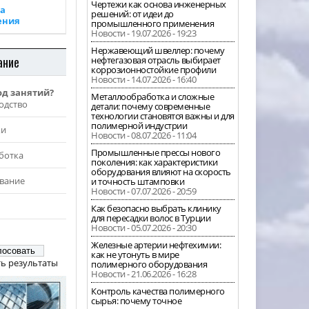
Чертежи как основа инженерных
а
решений: от идеи до
ения
промышленного применения
Новости - 19.07.2026 - 19:23
Нержавеющий швеллер: почему
ание
нефтегазовая отрасль выбирает
коррозионностойкие профили
Новости - 14.07.2026 - 16:40
од занятий?
Металлообработка и сложные
одство
детали: почему современные
технологии становятся важны и для
полимерной индустрии
жи
Новости - 08.07.2026 - 11:04
Промышленные прессы нового
ботка
поколения: как характеристики
оборудования влияют на скорость
вание
и точность штамповки
Новости - 07.07.2026 - 20:59
Как безопасно выбрать клинику
для пересадки волос в Турции
Новости - 05.07.2026 - 20:30
Железные артерии нефтехимии:
как не утонуть в мире
ь результаты
полимерного оборудования
Новости - 21.06.2026 - 16:28
Контроль качества полимерного
сырья: почему точное