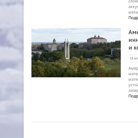
слое
акку
меха
Подр
Ам
ин
и к
18 ап
Амер
мате
мате
усто
лазе
Подр