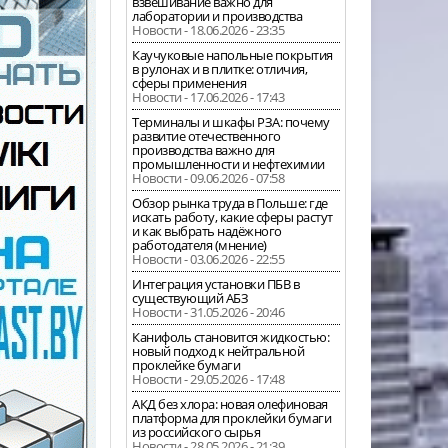
взвешивание важно для
лаборатории и производства
Новости - 18.06.2026 - 23:35
Каучуковые напольные покрытия
в рулонах и в плитке: отличия,
сферы применения
Новости - 17.06.2026 - 17:43
Терминалы и шкафы РЗА: почему
развитие отечественного
производства важно для
промышленности и нефтехимии
Новости - 09.06.2026 - 07:58
Обзор рынка труда в Польше: где
искать работу, какие сферы растут
и как выбрать надёжного
работодателя (мнение)
Новости - 03.06.2026 - 22:55
Интеграция установки ПБВ в
существующий АБЗ
Новости - 31.05.2026 - 20:46
Канифоль становится жидкостью:
новый подход к нейтральной
проклейке бумаги
Новости - 29.05.2026 - 17:48
АКД без хлора: новая олефиновая
платформа для проклейки бумаги
из российского сырья
Новости - 28.05.2026 - 21:39