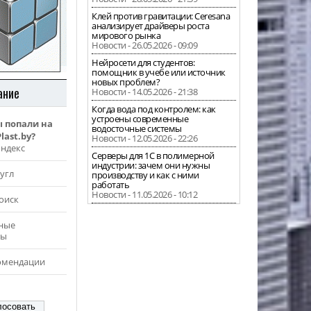
Клей против гравитации: Ceresana
анализирует драйверы роста
мирового рынка
Новости - 26.05.2026 - 09:09
Нейросети для студентов:
помощник в учебе или источник
новых проблем?
ание
Новости - 14.05.2026 - 21:38
Когда вода под контролем: как
устроены современные
ы попали на
водосточные системы
last.by?
Новости - 12.05.2026 - 22:26
Яндекс
Серверы для 1С в полимерной
индустрии: зачем они нужны
угл
производству и как с ними
работать
Новости - 11.05.2026 - 10:12
оиск
ные
ры
омендации