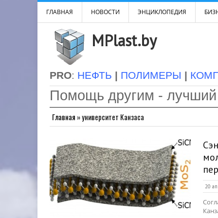
ГЛАВНАЯ
НОВОСТИ
ЭНЦИКЛОПЕДИЯ
БИЗН
MPlast.by
PRO
:
НЕФТЬ
|
ПОЛИМЕРЫ
|
КОМ
Помощь другим - лучший
Главная
»
университет Канзаса
Сэ
мо
пе
20 ап
Согл
Канз