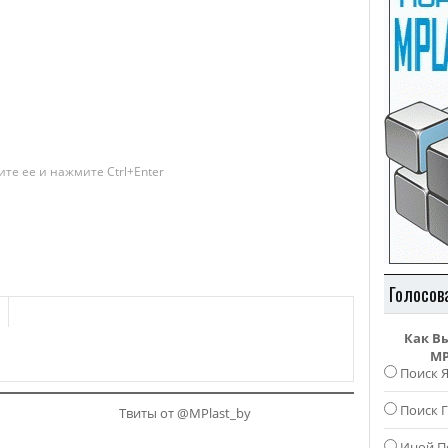
те ее и нажмите Ctrl+Enter
Голосов
Как В
MP
Поиск 
Поиск Г
Твиты от @MPlast_by
Иной П