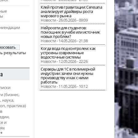
Клей против гравитации: Ceresana
ные
анализирует драйверы роста
мирового рынка
ры
Новости - 26.05.2026 - 09:09
омендации
Нейросети для студентов:
помощник в учебе или источник
новых проблем?
Новости - 14.05.2026 - 21:38
Когда вода под контролем: как
ь результаты
устроены современные
водосточные системы
Новости - 12.05.2026 - 22:26
Серверы для 1С в полимерной
ка
индустрии: зачем они нужны
производству и как с ними
работать
Новости - 11.05.2026 - 10:12
писки
и (бизнес,
, наука,
оп, практика)
в
едии,
е и
иях
l
*