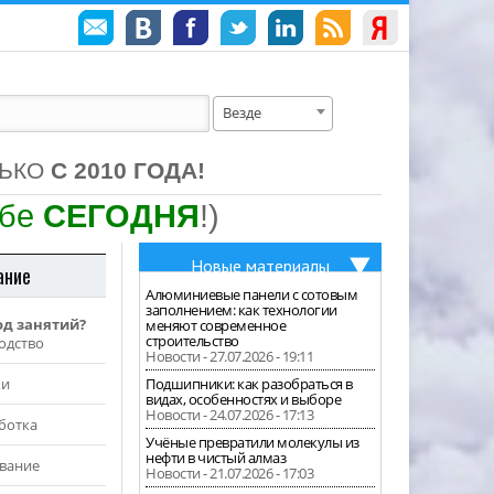
Везде
ЛЬКО
С 2010 ГОДА!
ебе
СЕГОДНЯ
!)
Новые материалы
ание
Алюминиевые панели с сотовым
заполнением: как технологии
од занятий?
меняют современное
строительство
одство
Новости - 27.07.2026 - 19:11
жи
Подшипники: как разобраться в
видах, особенностях и выборе
Новости - 24.07.2026 - 17:13
ботка
Учёные превратили молекулы из
нефти в чистый алмаз
вание
Новости - 21.07.2026 - 17:03