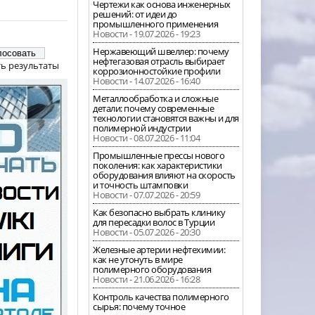
Чертежи как основа инженерных
решений: от идеи до
промышленного применения
Новости - 19.07.2026 - 19:23
Нержавеющий швеллер: почему
нефтегазовая отрасль выбирает
ь результаты
коррозионностойкие профили
Новости - 14.07.2026 - 16:40
Металлообработка и сложные
детали: почему современные
технологии становятся важны и для
полимерной индустрии
Новости - 08.07.2026 - 11:04
Промышленные прессы нового
поколения: как характеристики
оборудования влияют на скорость
и точность штамповки
Новости - 07.07.2026 - 20:59
Как безопасно выбрать клинику
для пересадки волос в Турции
Новости - 05.07.2026 - 20:30
Железные артерии нефтехимии:
как не утонуть в мире
полимерного оборудования
Новости - 21.06.2026 - 16:28
Контроль качества полимерного
сырья: почему точное