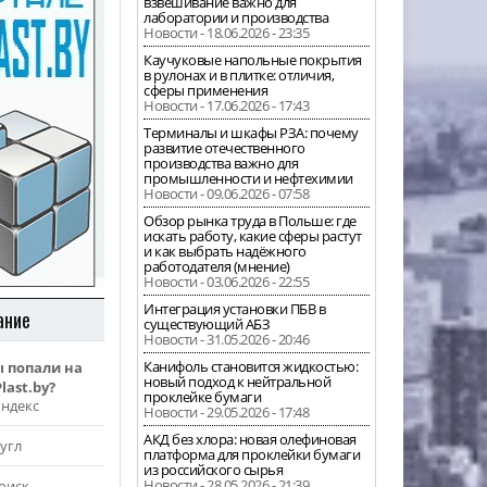
взвешивание важно для
лаборатории и производства
Новости - 18.06.2026 - 23:35
Каучуковые напольные покрытия
в рулонах и в плитке: отличия,
сферы применения
Новости - 17.06.2026 - 17:43
Терминалы и шкафы РЗА: почему
развитие отечественного
производства важно для
промышленности и нефтехимии
Новости - 09.06.2026 - 07:58
Обзор рынка труда в Польше: где
искать работу, какие сферы растут
и как выбрать надёжного
работодателя (мнение)
Новости - 03.06.2026 - 22:55
Интеграция установки ПБВ в
ание
существующий АБЗ
Новости - 31.05.2026 - 20:46
Канифоль становится жидкостью:
ы попали на
новый подход к нейтральной
last.by?
проклейке бумаги
Яндекс
Новости - 29.05.2026 - 17:48
АКД без хлора: новая олефиновая
угл
платформа для проклейки бумаги
из российского сырья
Новости - 28.05.2026 - 21:39
оиск