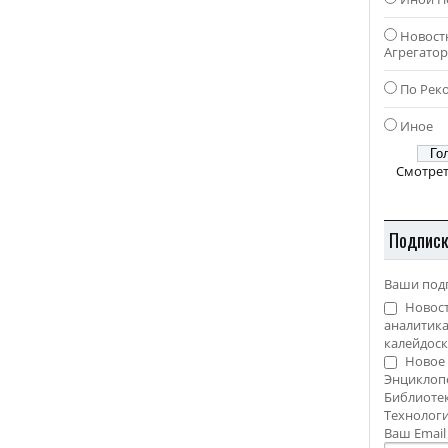
Новост
Агрегато
По Рек
Иное
Смотрет
Подпис
Ваши под
Новост
аналитика
калейдоск
Новое 
Энциклоп
Библиотек
Технолог
Ваш Emai