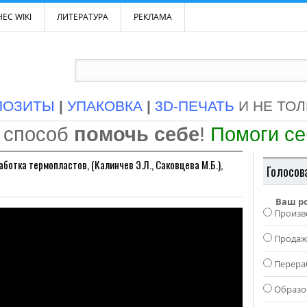
ЕС WIKI
ЛИТЕРАТУРА
РЕКЛАМА
ПОЗИТЫ
|
УПАКОВКА
|
3D-ПЕЧАТЬ
И НЕ ТО
 способ
помочь себе
!
Помоги с
ботка термопластов, (Калинчев Э.Л., Саковцева М.Б.),
Голосов
Ваш р
Произв
Прода
Перера
Образо