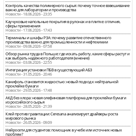
Контроль качества полимерного сырья: почему точное взвешивание
важно для лаборатории и производства
Новости - 18.06.2026 - 23:35
Каучуковые напольные покрытия в рулонах и в плитке: отличия,
сферы применения
Новости - 17.06.2026 - 17:43
Терминалы и шкафы РЗА: почему развитие отечественного
производства важно для промышленности и нефтехимии
Новости - 09.06.2026 - 07:58
Обзор рынка труда в Польше: где искать работу, какие сферы растут и
как выбрать надёжного работодателя (мнение)
Новости - 03.06.2026 - 22:55
Интеграция установки ПБВ в существующий АБЗ
Новости - 31.05.2026 - 20:46
Канифоль становится жидкостью: новый подход к нейтральной
проклейке бумаги
Новости - 29.05.2026 - 17:48
АКД без хлора: новая олефиновая платформа для проклейки бумаги
из российского сырья
Новости - 28.05.2026 - 21:39
Клей против гравитации: Ceresana анализирует драйверы роста
мирового рынка
Новости - 26.05.2026 - 09:09
Нейросети для студентов: помощник в учебе или источник новых
проблем?