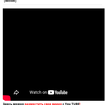
(мнение)
Здесь можно
разместить свое видео
с You TUBE
!