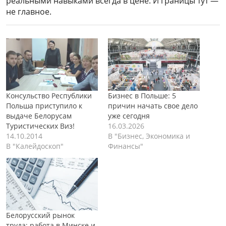
реальными навыками всегда в цене. И границы тут —
не главное.
Консульство Республики
Бизнес в Польше: 5
Польша приступило к
причин начать свое дело
выдаче Белорусам
уже сегодня
Туристических Виз!
16.03.2026
14.10.2014
В "Бизнес, Экономика и
В "Калейдоскоп"
Финансы"
Белорусский рынок
труда: работа в Минске и