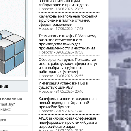
взвешивание важно для
лаборатории и производства
Новости - 18.06.2026 - 23:35
Каучуковые напольные покрытия
в рулонах и в плитке: отличия,
сферы применения
Новости - 17.06.2026 - 17:43
Терминалы и шкафы РЗА: почему
развитие отечественного
производства важно для
промышленности и нефтехимии
Новости - 09.06.2026 - 07:58
Обзор рынка труда в Польше: где
искать работу, какие сферы растут
и как выбрать надёжного
работодателя (мнение)
Новости - 03.06.2026 - 22:55
Интеграция установки ПБВ в
ание
существующий АБЗ
Новости - 31.05.2026 - 20:46
Канифоль становится жидкостью:
ы попали на
новый подход к нейтральной
last.by?
проклейке бумаги
Яндекс
Новости - 29.05.2026 - 17:48
АКД без хлора: новая олефиновая
угл
платформа для проклейки бумаги
из российского сырья
Новости - 28.05.2026 - 21:39
оиск