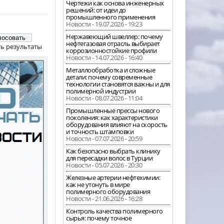
Чертежи как основа инженерных
решений: от идеи до
промышленного применения
Новости - 19.07.2026 - 19:23
Нержавеющий швеллер: почему
нефтегазовая отрасль выбирает
ь результаты
коррозионностойкие профили
Новости - 14.07.2026 - 16:40
Металлообработка и сложные
детали: почему современные
технологии становятся важны и для
полимерной индустрии
Новости - 08.07.2026 - 11:04
Промышленные прессы нового
поколения: как характеристики
оборудования влияют на скорость
и точность штамповки
Новости - 07.07.2026 - 20:59
Как безопасно выбрать клинику
для пересадки волос в Турции
Новости - 05.07.2026 - 20:30
Железные артерии нефтехимии:
как не утонуть в мире
полимерного оборудования
Новости - 21.06.2026 - 16:28
Контроль качества полимерного
сырья: почему точное