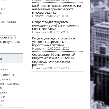
Клей против гравитации: Ceresana
ные
анализирует драйверы роста
мирового рынка
ры
Новости - 26.05.2026 - 09:09
омендации
Нейросети для студентов:
помощник в учебе или источник
новых проблем?
Новости - 14.05.2026 - 21:38
Когда вода под контролем: как
ь результаты
устроены современные
водосточные системы
Новости - 12.05.2026 - 22:26
Серверы для 1С в полимерной
ка
индустрии: зачем они нужны
производству и как с ними
работать
Новости - 11.05.2026 - 10:12
писки
и (бизнес,
, наука,
оп, практика)
в
едии,
е и
иях
l
*