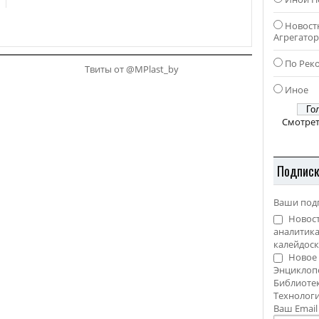
Новост
Агрегато
По Рек
Твиты от @MPlast_by
Иное
Смотрет
Подпис
Ваши под
Новост
аналитика
калейдоск
Новое 
Энциклоп
Библиотек
Технолог
Ваш Emai