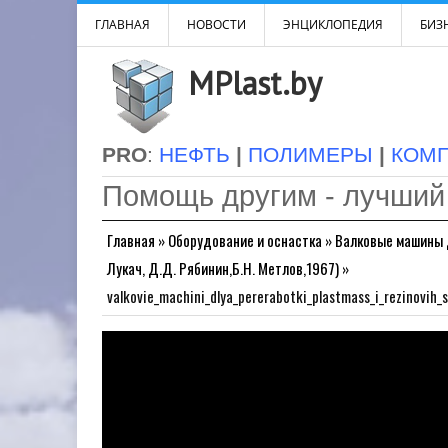
ГЛАВНАЯ
НОВОСТИ
ЭНЦИКЛОПЕДИЯ
БИЗН
MPlast.by
PRO
:
НЕФТЬ
|
ПОЛИМЕРЫ
|
КОМ
Помощь другим - лучший
Главная
»
Оборудование и оснастка
»
Валковые машины д
Лукач, Д.Д. Рябинин,Б.Н. Метлов,1967)
»
valkovie_machini_dlya_pererabotki_plastmass_i_rezinovih_