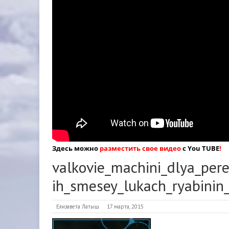
Здесь можно
разместить свое видео
с You TUBE
!
valkovie_machini_dlya_pere
ih_smesey_lukach_ryabinin
Елизавета Латыш
17 марта, 2015