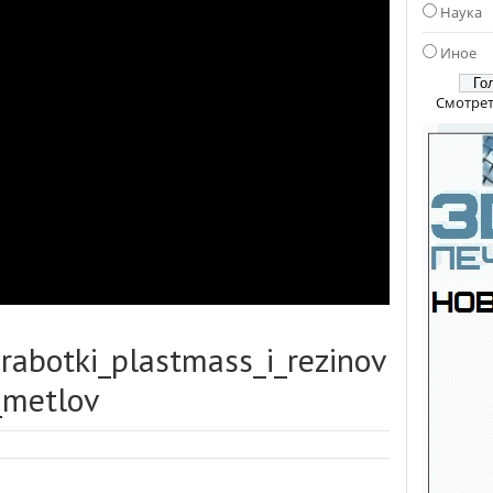
Наука
Иное
Смотрет
rabotki_plastmass_i_rezinov
_metlov