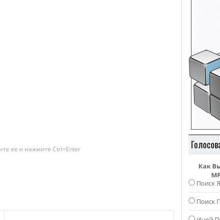
Голосов
те ее и нажмите Ctrl+Enter
Как В
MP
Поиск 
Поиск Г
Иной П