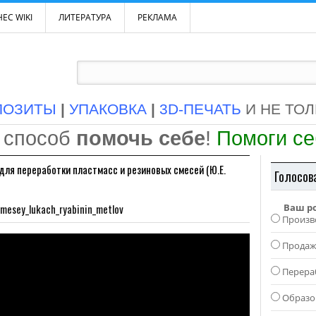
ЕС WIKI
ЛИТЕРАТУРА
РЕКЛАМА
ПОЗИТЫ
|
УПАКОВКА
|
3D-ПЕЧАТЬ
И НЕ ТО
 способ
помочь себе
!
Помоги с
ля переработки пластмасс и резиновых смесей (Ю.Е.
Голосов
smesey_lukach_ryabinin_metlov
Ваш р
Произв
Прода
Перера
Образо