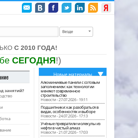
Везде
ЛЬКО
С 2010 ГОДА!
ебе
СЕГОДНЯ
!)
Новые материалы
ание
Алюминиевые панели с сотовым
заполнением: как технологии
од занятий?
меняют современное
строительство
одство
Новости - 27.07.2026 - 19:11
жи
Подшипники: как разобраться в
видах, особенностях и выборе
Новости - 24.07.2026 - 17:13
ботка
Учёные превратили молекулы из
нефти в чистый алмаз
вание
Новости - 21.07.2026 - 17:03