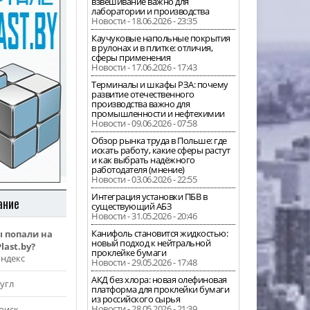
взвешивание важно для
лаборатории и производства
Новости - 18.06.2026 - 23:35
Каучуковые напольные покрытия
в рулонах и в плитке: отличия,
сферы применения
Новости - 17.06.2026 - 17:43
Терминалы и шкафы РЗА: почему
развитие отечественного
производства важно для
промышленности и нефтехимии
Новости - 09.06.2026 - 07:58
Обзор рынка труда в Польше: где
искать работу, какие сферы растут
и как выбрать надёжного
работодателя (мнение)
Новости - 03.06.2026 - 22:55
Интеграция установки ПБВ в
ание
существующий АБЗ
Новости - 31.05.2026 - 20:46
Канифоль становится жидкостью:
ы попали на
новый подход к нейтральной
last.by?
проклейке бумаги
Яндекс
Новости - 29.05.2026 - 17:48
АКД без хлора: новая олефиновая
угл
платформа для проклейки бумаги
из российского сырья
Новости - 28.05.2026 - 21:39
оиск