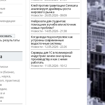
Клей против гравитации: Ceresana
ные
анализирует драйверы роста
мирового рынка
ры
Новости - 26.05.2026 - 09:09
омендации
Нейросети для студентов:
помощник в учебе или источник
новых проблем?
Новости - 14.05.2026 - 21:38
Когда вода под контролем: как
ь результаты
устроены современные
водосточные системы
Новости - 12.05.2026 - 22:26
Серверы для 1С в полимерной
ка
индустрии: зачем они нужны
производству и как с ними
работать
Новости - 11.05.2026 - 10:12
писки
и (бизнес,
, наука,
оп, практика)
в
едии,
е и
иях
l
*