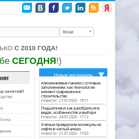
Везде
ЛЬКО
С 2010 ГОДА!
ебе
СЕГОДНЯ
!)
Новые материалы
ание
Алюминиевые панели с сотовым
заполнением: как технологии
од занятий?
меняют современное
строительство
одство
Новости - 27.07.2026 - 19:11
жи
Подшипники: как разобраться в
видах, особенностях и выборе
Новости - 24.07.2026 - 17:13
ботка
Учёные превратили молекулы из
нефти в чистый алмаз
вание
Новости - 21.07.2026 - 17:03