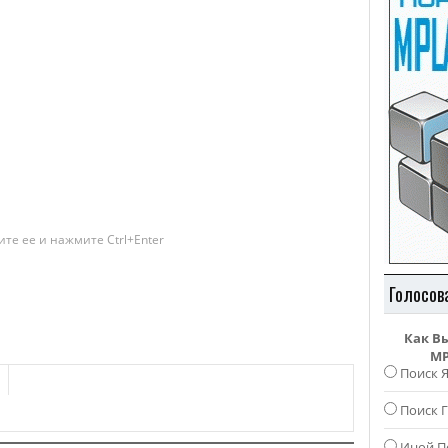
те ее и нажмите Ctrl+Enter
Голосов
Как В
MP
Поиск 
Поиск Г
Иной П