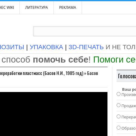
ЕС WIKI
ЛИТЕРАТУРА
РЕКЛАМА
ПОЗИТЫ
|
УПАКОВКА
|
3D-ПЕЧАТЬ
И НЕ ТО
 способ
помочь себе
!
Помоги с
переработки пластмасс (Басов Н.И., 1985 год)
»
Басов
Голосов
Ваш р
Произв
Прода
Перера
Образо