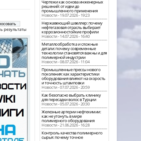
Чертежи как основа инженерных
решений: от идеи до
промышленного применения
Новости - 19.07.2026 - 19:23
Нержавеющий швеллер: почему
нефтегазовая отрасль выбирает
ь результаты
коррозионностойкие профили
Новости - 14.07.2026 - 16:40
Металлообработка и сложные
детали: почему современные
технологии становятся важны и для
полимерной индустрии
Новости - 08.07.2026 - 11:04
Промышленные прессы нового
поколения: как характеристики
оборудования влияют на скорость
и точность штамповки
Новости - 07.07.2026 - 20:59
Как безопасно выбрать клинику
для пересадки волос в Турции
Новости - 05.07.2026 - 20:30
Железные артерии нефтехимии:
как не утонуть в мире
полимерного оборудования
Новости - 21.06.2026 - 16:28
Контроль качества полимерного
сырья: почему точное