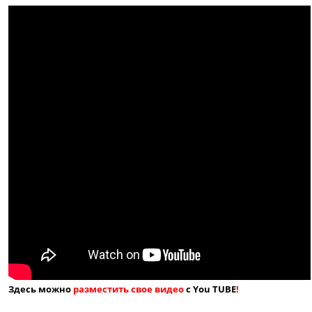
Здесь можно
разместить свое видео
с You TUBE
!