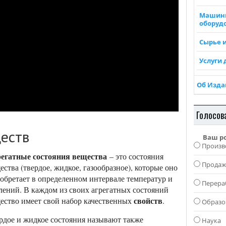
Машин
оборуд
Сырье 
Услуги 
Об Изд
Голосов
ществ
Ваш р
Произв
егатные состояния вещества
– это состояния
Прода
ества (твердое, жидкое, газообразное), которые оно
обретает в определенном интервале температур и
Перера
лений. В каждом из своих агрегатных состояний
свойств
ество имеет свой набор качественных
.
Образо
рдое и жидкое состояния называют также
Наука