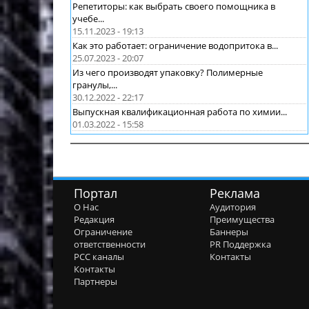
Репетиторы: как выбрать своего помощника в
учебе...
15.11.2023 - 19:13
Как это работает: ограничение водопритока в...
25.07.2023 - 20:07
Из чего производят упаковку? Полимерные
гранулы,...
30.12.2022 - 22:17
Выпускная квалификационная работа по химии...
01.03.2022 - 15:58
Портал
Реклама
О Нас
Аудитория
Редакция
Преимущества
Ограничение
Баннеры
ответственности
PR Поддержка
РСС каналы
Контакты
Контакты
Партнеры