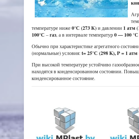
кон
Агр
тем
0°С (273 К)
1 атм (
температуре ниже
и давлении
100°С
газ
0 — 100 °С
–
, а в интервале температур
Обычно при характеристике агрегатного состоян
t= 25°С (298
K),
P = 1 атм 
(нормальные) условия:
При высокой температуре устойчиво газообразное 
находятся в конденсированном состоянии. Повыш
конденсированное состояние.