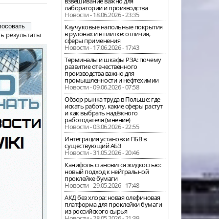
взвешивание важно для
лаборатории и производства
Новости - 18.06.2026 - 23:35
Каучуковые напольные покрытия
в рулонах и в плитке: отличия,
ь результаты
сферы применения
Новости - 17.06.2026 - 17:43
Терминалы и шкафы РЗА: почему
развитие отечественного
производства важно для
промышленности и нефтехимии
Новости - 09.06.2026 - 07:58
Обзор рынка труда в Польше: где
искать работу, какие сферы растут
и как выбрать надёжного
работодателя (мнение)
Новости - 03.06.2026 - 22:55
Интеграция установки ПБВ в
существующий АБЗ
Новости - 31.05.2026 - 20:46
Канифоль становится жидкостью:
новый подход к нейтральной
проклейке бумаги
Новости - 29.05.2026 - 17:48
АКД без хлора: новая олефиновая
платформа для проклейки бумаги
из российского сырья
Новости - 28.05.2026 - 21:39