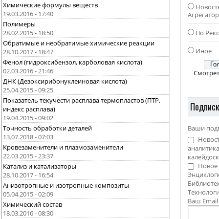
Химические формулы веществ
Новост
19.03.2016 - 17:40
Агрегато
Полимеры
По Рек
28.02.2015 - 18:50
Обратимые и необратимые химические реакции
Иное
28.10.2017 - 18:47
Фенол (гидроксибензол, карболовая кислота)
02.03.2016 - 21:46
Смотрет
ДНК (Дезоксирибонуклеиновая кислота)
25.04.2015 - 09:25
Показатель текучести расплава термопластов (ПТР,
Подпис
индекс расплава)
19.04.2015 - 09:02
Ваши под
Точность обработки деталей
13.07.2018 - 07:03
Новост
Кровезаменители и плазмозаменители
аналитика
22.03.2015 - 23:37
калейдоск
Новое 
Катализ и катализаторы
Энциклоп
28.10.2017 - 16:54
Библиотек
Анизотропные и изотропные композиты
Технолог
05.04.2015 - 02:09
Ваш Emai
Химический состав
18.03.2016 - 08:30