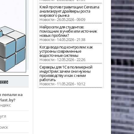
Клей против гравитации: Ceresana
анализирует драйверы роста
мирового рынка
Новости - 26.05.2026 - 09:09
Нейросети для студентов:
помощник в учебе или источник
новых проблем?
Новости - 14.05.2026 - 21:38
Когда вода под контролем: как
устроены современные
водосточные системы
Новости - 12.05.2026 - 22:26
Серверы для 1С в полимерной
индустрии: зачем они нужны
производству и как с ними
работать
ание
Новости - 11.05.2026 - 10:12
ы попали на
last.by?
Яндекс
угл
оиск