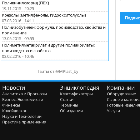
Поливинилхлорид (ПВХ)
19.11.2015 - 20:25
Крезолы (метилфенолы, гидрокситолуолы)
07.03.2016 - 14:11
Полиизобутилен: формула, производство, свойства и
применение
13.05.2015 - 09:55
Полиметилметакрилат и другие полиакрилаты:
производство и свойства
03.02.2016 - 10:46
Твиты от @MPlast_by
Новости
Энциклопедия
Компании
Аналитика и Прогнозы
Классификаторы
Оборудование
Бизнес, Экономика и
Статьи
Сырье и матери
Финансы
Термины
Готовые издели
Калейдоскоп
Об издании
Услуги
Наука и Технологии
Практика применения