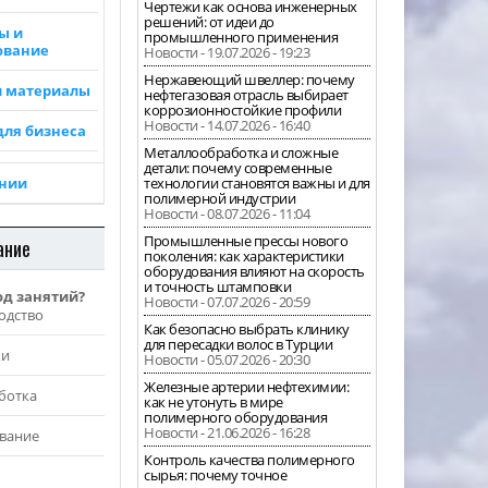
Чертежи как основа инженерных
решений: от идеи до
ы и
промышленного применения
ование
Новости - 19.07.2026 - 19:23
Нержавеющий швеллер: почему
и материалы
нефтегазовая отрасль выбирает
коррозионностойкие профили
Новости - 14.07.2026 - 16:40
для бизнеса
Металлообработка и сложные
детали: почему современные
ании
технологии становятся важны и для
полимерной индустрии
Новости - 08.07.2026 - 11:04
Промышленные прессы нового
ание
поколения: как характеристики
оборудования влияют на скорость
и точность штамповки
од занятий?
Новости - 07.07.2026 - 20:59
одство
Как безопасно выбрать клинику
для пересадки волос в Турции
жи
Новости - 05.07.2026 - 20:30
Железные артерии нефтехимии:
ботка
как не утонуть в мире
полимерного оборудования
Новости - 21.06.2026 - 16:28
вание
Контроль качества полимерного
сырья: почему точное