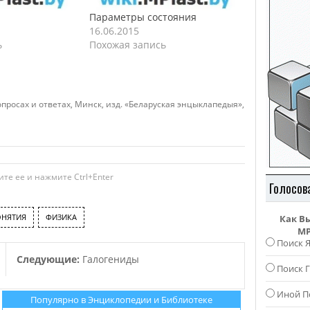
Параметры состояния
16.06.2015
ь
Похожая запись
росах и ответах, Минск, изд. «Беларуская энцыклапедыя»,
те ее и нажмите Ctrl+Enter
Голосов
ОНЯТИЯ
ФИЗИКА
Как В
MP
Поиск 
Следующие:
Галогениды
Поиск Г
Иной П
Популярно в Энциклопедии и Библиотеке