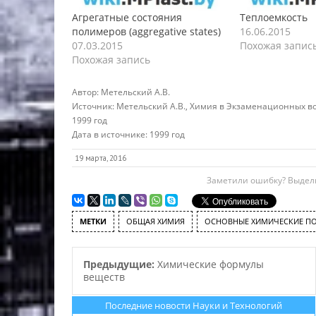
Агрегатные состояния
Теплоемкость
полимеров (aggregative states)
16.06.2015
07.03.2015
Похожая запис
Похожая запись
Автор:
Метельский А.В.
Источник:
Метельский А.В., Химия в Экзаменационных воп
1999 год
Дата в источнике:
1999 год
19 марта, 2016
Заметили ошибку? Выдели
МЕТКИ
ОБЩАЯ ХИМИЯ
ОСНОВНЫЕ ХИМИЧЕСКИЕ П
Предыдущие:
Химические формулы
веществ
Последние новости Науки и Технологий