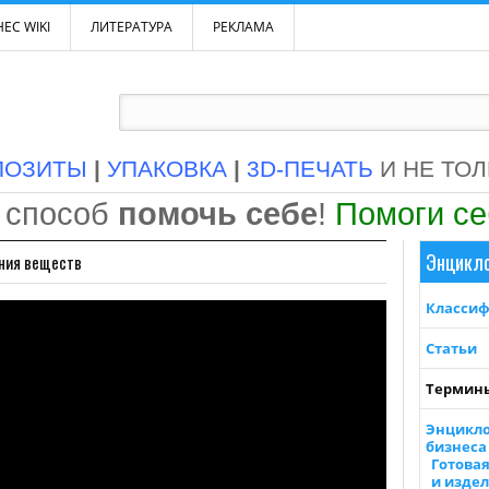
ЕС WIKI
ЛИТЕРАТУРА
РЕКЛАМА
ПОЗИТЫ
|
УПАКОВКА
|
3D-ПЕЧАТЬ
И НЕ ТО
 способ
помочь себе
!
Помоги с
Энцикл
яния веществ
Класси
Статьи
Термин
Энцикл
бизнеса 
Готова
и изде