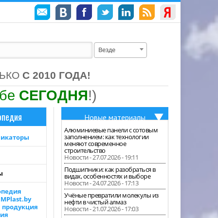
Везде
ЛЬКО
С 2010 ГОДА!
ебе
СЕГОДНЯ
!)
опедия
Новые материалы
Алюминиевые панели с сотовым
заполнением: как технологии
фикаторы
меняют современное
строительство
Новости - 27.07.2026 - 19:11
Подшипники: как разобраться в
ы
видах, особенностях и выборе
Новости - 24.07.2026 - 17:13
опедия
Учёные превратили молекулы из
MPlast.by
нефти в чистый алмаз
я продукция
Новости - 21.07.2026 - 17:03
лия