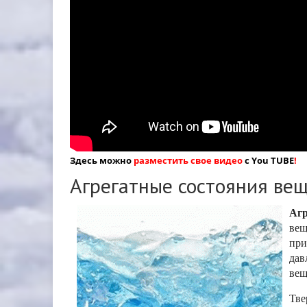
Здесь можно
разместить свое видео
с You TUBE
!
Агрегатные состояния ве
Агр
вещ
при
дав
вещ
Тве