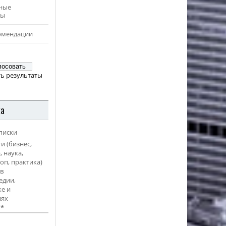
ные
ры
омендации
ь результаты
ка
писки
и (бизнес,
, наука,
оп, практика)
в
едии,
е и
иях
l
*