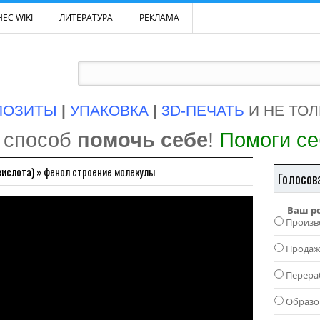
ЕС WIKI
ЛИТЕРАТУРА
РЕКЛАМА
ПОЗИТЫ
|
УПАКОВКА
|
3D-ПЕЧАТЬ
И НЕ ТО
 способ
помочь себе
!
Помоги с
кислота)
»
фенол строение молекулы
Голосов
Ваш р
Произв
Прода
Перера
Образо