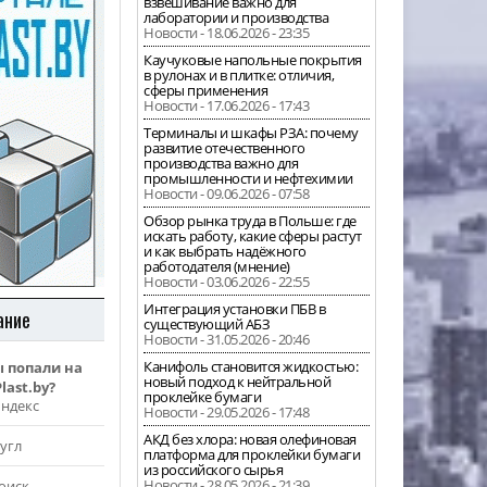
взвешивание важно для
лаборатории и производства
Новости - 18.06.2026 - 23:35
Каучуковые напольные покрытия
в рулонах и в плитке: отличия,
сферы применения
Новости - 17.06.2026 - 17:43
Терминалы и шкафы РЗА: почему
развитие отечественного
производства важно для
промышленности и нефтехимии
Новости - 09.06.2026 - 07:58
Обзор рынка труда в Польше: где
искать работу, какие сферы растут
и как выбрать надёжного
работодателя (мнение)
Новости - 03.06.2026 - 22:55
Интеграция установки ПБВ в
ание
существующий АБЗ
Новости - 31.05.2026 - 20:46
Канифоль становится жидкостью:
ы попали на
новый подход к нейтральной
last.by?
проклейке бумаги
Яндекс
Новости - 29.05.2026 - 17:48
АКД без хлора: новая олефиновая
угл
платформа для проклейки бумаги
из российского сырья
Новости - 28.05.2026 - 21:39
оиск