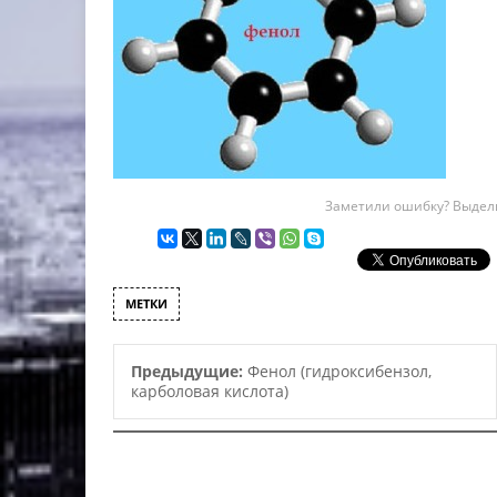
Заметили ошибку? Выдели
МЕТКИ
Предыдущие:
Фенол (гидроксибензол,
карболовая кислота)