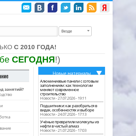
Везде
ЛЬКО
С 2010 ГОДА!
ебе
СЕГОДНЯ
!)
Новые материалы
ание
Алюминиевые панели с сотовым
заполнением: как технологии
од занятий?
меняют современное
строительство
одство
Новости - 27.07.2026 - 19:11
жи
Подшипники: как разобраться в
видах, особенностях и выборе
Новости - 24.07.2026 - 17:13
ботка
Учёные превратили молекулы из
нефти в чистый алмаз
вание
Новости - 21.07.2026 - 17:03