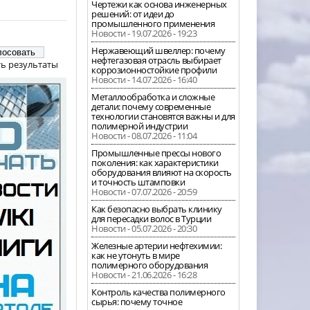
Чертежи как основа инженерных
решений: от идеи до
промышленного применения
Новости - 19.07.2026 - 19:23
Нержавеющий швеллер: почему
нефтегазовая отрасль выбирает
ь результаты
коррозионностойкие профили
Новости - 14.07.2026 - 16:40
Металлообработка и сложные
детали: почему современные
технологии становятся важны и для
полимерной индустрии
Новости - 08.07.2026 - 11:04
Промышленные прессы нового
поколения: как характеристики
оборудования влияют на скорость
и точность штамповки
Новости - 07.07.2026 - 20:59
Как безопасно выбрать клинику
для пересадки волос в Турции
Новости - 05.07.2026 - 20:30
Железные артерии нефтехимии:
как не утонуть в мире
полимерного оборудования
Новости - 21.06.2026 - 16:28
Контроль качества полимерного
сырья: почему точное