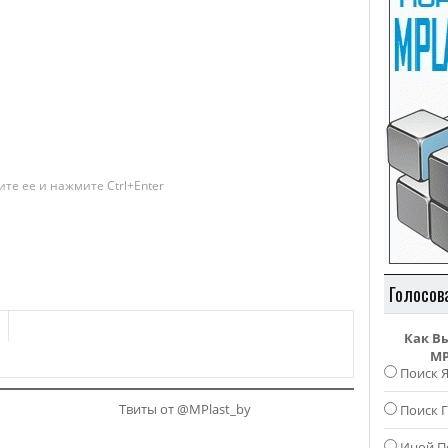
те ее и нажмите Ctrl+Enter
Голосов
Как В
MP
Поиск 
Твиты от @MPlast_by
Поиск Г
Иной П