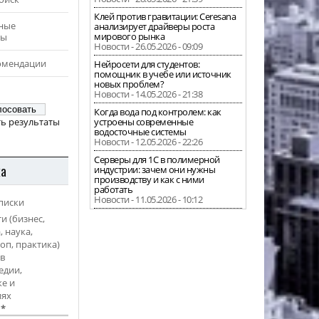
Клей против гравитации: Ceresana
ные
анализирует драйверы роста
мирового рынка
ры
Новости - 26.05.2026 - 09:09
омендации
Нейросети для студентов:
помощник в учебе или источник
новых проблем?
Новости - 14.05.2026 - 21:38
Когда вода под контролем: как
ь результаты
устроены современные
водосточные системы
Новости - 12.05.2026 - 22:26
Серверы для 1С в полимерной
ка
индустрии: зачем они нужны
производству и как с ними
работать
Новости - 11.05.2026 - 10:12
писки
и (бизнес,
, наука,
оп, практика)
в
едии,
е и
иях
l
*