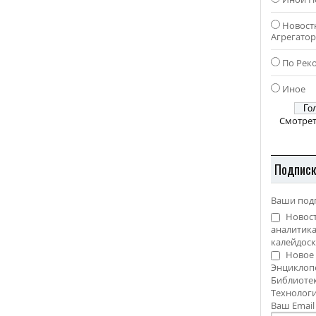
Новост
Агрегато
По Рек
Иное
Смотрет
Подпис
Ваши под
Новост
аналитика
калейдоск
Новое 
Энциклоп
Библиотек
Технолог
Ваш Emai