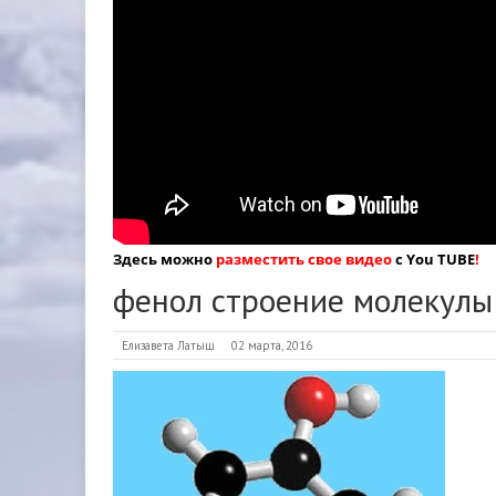
Здесь можно
разместить свое видео
с You TUBE
!
фенол строение молекулы
Елизавета Латыш
02 марта, 2016