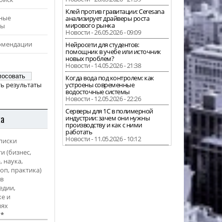
Клей против гравитации: Ceresana
ные
анализирует драйверы роста
мирового рынка
ры
Новости - 26.05.2026 - 09:09
омендации
Нейросети для студентов:
помощник в учебе или источник
новых проблем?
Новости - 14.05.2026 - 21:38
Когда вода под контролем: как
ь результаты
устроены современные
водосточные системы
Новости - 12.05.2026 - 22:26
Серверы для 1С в полимерной
ка
индустрии: зачем они нужны
производству и как с ними
работать
Новости - 11.05.2026 - 10:12
писки
и (бизнес,
, наука,
оп, практика)
в
едии,
е и
иях
l
*