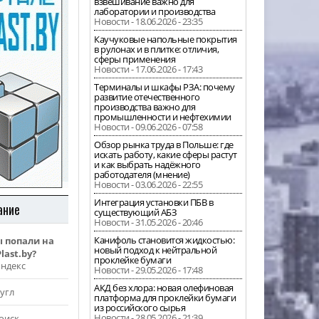
взвешивание важно для
лаборатории и производства
Новости - 18.06.2026 - 23:35
Каучуковые напольные покрытия
в рулонах и в плитке: отличия,
сферы применения
Новости - 17.06.2026 - 17:43
Терминалы и шкафы РЗА: почему
развитие отечественного
производства важно для
промышленности и нефтехимии
Новости - 09.06.2026 - 07:58
Обзор рынка труда в Польше: где
искать работу, какие сферы растут
и как выбрать надёжного
работодателя (мнение)
Новости - 03.06.2026 - 22:55
Интеграция установки ПБВ в
ание
существующий АБЗ
Новости - 31.05.2026 - 20:46
Канифоль становится жидкостью:
ы попали на
новый подход к нейтральной
last.by?
проклейке бумаги
Яндекс
Новости - 29.05.2026 - 17:48
АКД без хлора: новая олефиновая
угл
платформа для проклейки бумаги
из российского сырья
Новости - 28.05.2026 - 21:39
оиск