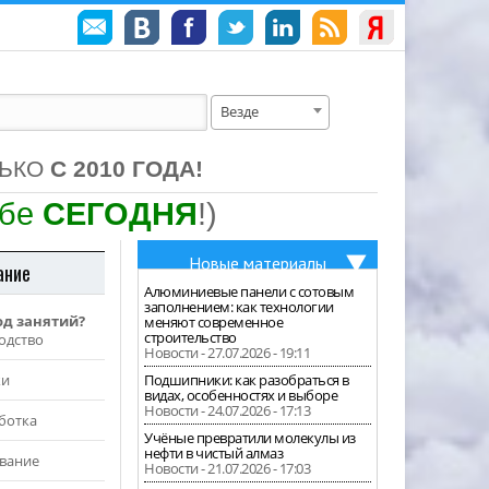
Везде
ЛЬКО
С 2010 ГОДА!
ебе
СЕГОДНЯ
!)
Новые материалы
ание
Алюминиевые панели с сотовым
заполнением: как технологии
од занятий?
меняют современное
строительство
одство
Новости - 27.07.2026 - 19:11
жи
Подшипники: как разобраться в
видах, особенностях и выборе
Новости - 24.07.2026 - 17:13
ботка
Учёные превратили молекулы из
нефти в чистый алмаз
вание
Новости - 21.07.2026 - 17:03