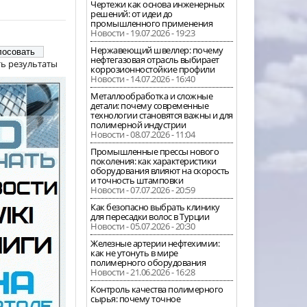
Чертежи как основа инженерных
решений: от идеи до
промышленного применения
Новости - 19.07.2026 - 19:23
Нержавеющий швеллер: почему
нефтегазовая отрасль выбирает
ь результаты
коррозионностойкие профили
Новости - 14.07.2026 - 16:40
Металлообработка и сложные
детали: почему современные
технологии становятся важны и для
полимерной индустрии
Новости - 08.07.2026 - 11:04
Промышленные прессы нового
поколения: как характеристики
оборудования влияют на скорость
и точность штамповки
Новости - 07.07.2026 - 20:59
Как безопасно выбрать клинику
для пересадки волос в Турции
Новости - 05.07.2026 - 20:30
Железные артерии нефтехимии:
как не утонуть в мире
полимерного оборудования
Новости - 21.06.2026 - 16:28
Контроль качества полимерного
сырья: почему точное