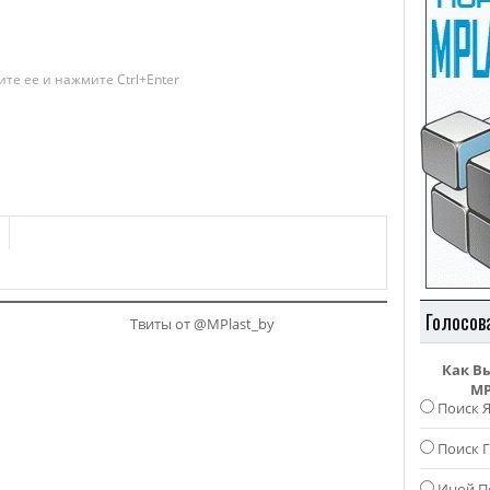
те ее и нажмите Ctrl+Enter
Голосов
Твиты от @MPlast_by
Как В
MP
Поиск 
Поиск Г
Иной П