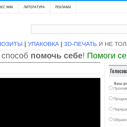
ЕС WIKI
ЛИТЕРАТУРА
РЕКЛАМА
ПОЗИТЫ
|
УПАКОВКА
|
3D-ПЕЧАТЬ
И НЕ ТО
 способ
помочь себе
!
Помоги с
Голосов
Ваш р
Произв
Прода
Перера
Образо