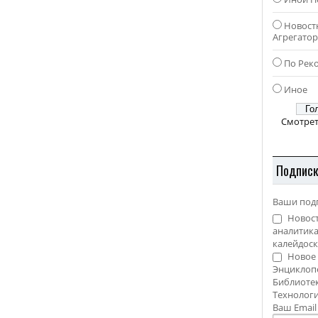
Новост
Агрегато
По Рек
Иное
Смотрет
Подпис
Ваши под
Новост
аналитика
калейдоск
Новое 
Энциклоп
Библиотек
Технолог
Ваш Emai