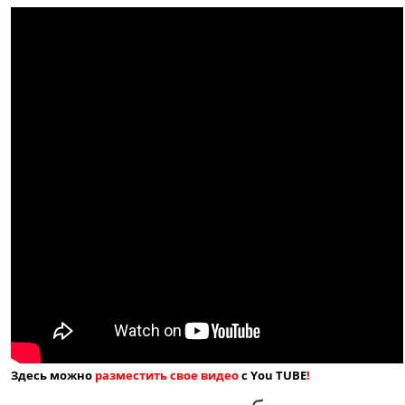
Здесь можно
разместить свое видео
с You TUBE
!