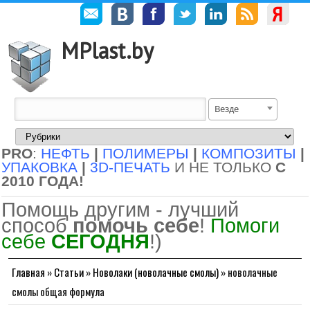
MPlast.by
Везде
PRO
:
НЕФТЬ
|
ПОЛИМЕРЫ
|
КОМПОЗИТЫ
|
УПАКОВКА
|
3D-ПЕЧАТЬ
И НЕ ТОЛЬКО
С
2010 ГОДА!
Помощь другим - лучший
способ
помочь себе
!
Помоги
себе
СЕГОДНЯ
!)
Главная
»
Статьи
»
Новолаки (новолачные смолы)
»
новолачные
смолы общая формула