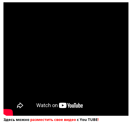
Здесь можно
разместить свое видео
с You TUBE
!