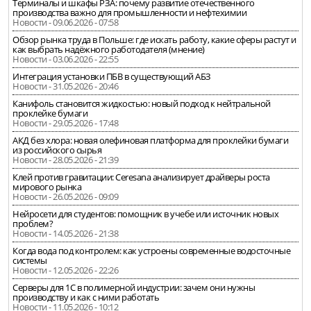
Терминалы и шкафы РЗА: почему развитие отечественного
производства важно для промышленности и нефтехимии
Новости - 09.06.2026 - 07:58
Обзор рынка труда в Польше: где искать работу, какие сферы растут и
как выбрать надёжного работодателя (мнение)
Новости - 03.06.2026 - 22:55
Интеграция установки ПБВ в существующий АБЗ
Новости - 31.05.2026 - 20:46
Канифоль становится жидкостью: новый подход к нейтральной
проклейке бумаги
Новости - 29.05.2026 - 17:48
АКД без хлора: новая олефиновая платформа для проклейки бумаги
из российского сырья
Новости - 28.05.2026 - 21:39
Клей против гравитации: Ceresana анализирует драйверы роста
мирового рынка
Новости - 26.05.2026 - 09:09
Нейросети для студентов: помощник в учебе или источник новых
проблем?
Новости - 14.05.2026 - 21:38
Когда вода под контролем: как устроены современные водосточные
системы
Новости - 12.05.2026 - 22:26
Серверы для 1С в полимерной индустрии: зачем они нужны
производству и как с ними работать
Новости - 11.05.2026 - 10:12