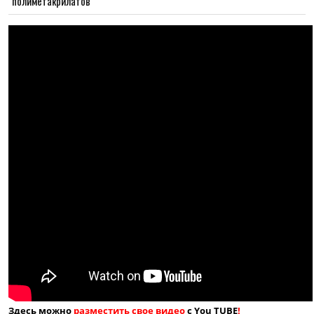
полиметакрилатов
Здесь можно
разместить свое видео
с You TUBE
!