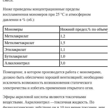
Ниже приведены концентрационные пределы
воспламенения мономеров при 25 °С и атмосферном
давлении в % (об.):
Мономеры
Нижний предел,% по объем
Метилакрилат
1,2
Метилметакрилат
1,5
Этилакрилат
1,1
Бутилакрилат
1,0
Алкилонитрил
3,0
Помещение, в котором производится работа с мономерами,
должно быть обеспечено хорошей вентиляцией; необходимо
исключить возможность возникновения статического
электричества и избегать применения открытого огня.
Эфиры акриловой кислоты являются токсичными
веществами. Акрилонитрил —токсичная жидкость. По
физиологическому действию он в 10 раз менее токсичен, чем