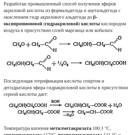
Разработан промышленный способ получения эфиров
акриловой кислоты из формальдегида и ацетальдегида с
β-
окислением гидр акрилового альдегида до
оксипропионовой (гидракриловой) кислоты
кислородом
воздуха в присутствии солей марганца или кобальта:
Последующая этерификация кислоты спиртом и
дегидратация эфира гидракриловой кислоты в присутствии
серной кислоты дает:
метилметакрилата
Температура кипения
100,3 °С,
этилметакрилата
пропилметакрилата
117°С,
141 °С и