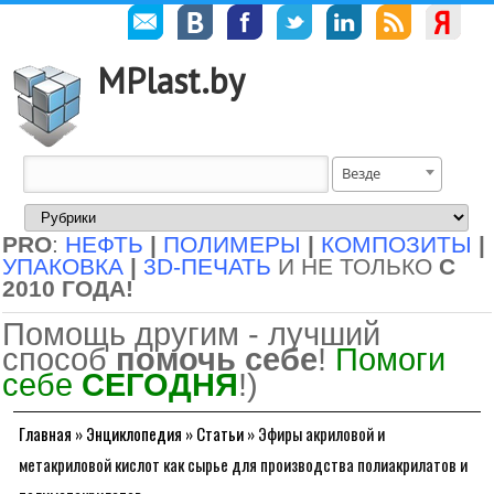
MPlast.by
Везде
PRO
:
НЕФТЬ
|
ПОЛИМЕРЫ
|
КОМПОЗИТЫ
|
УПАКОВКА
|
3D-ПЕЧАТЬ
И НЕ ТОЛЬКО
С
2010 ГОДА!
Помощь другим - лучший
способ
помочь себе
!
Помоги
себе
СЕГОДНЯ
!)
Главная
»
Энциклопедия
»
Статьи
»
Эфиры акриловой и
метакриловой кислот как сырье для производства полиакрилатов и