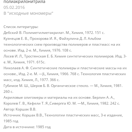
полиакрилонитрила
05.02.2016
В "исходные мономеры"
Список литературы:
Дебский В. Полиметилметакрилат. М., Химия, 1972. 151 с.
Кузнецов Е. В., Прохорова И. Я., Файзулина Д. Л. Альбом
технологических схем производства полимеров и пластмасс на их
основе. Изд. 2-е. М., Химия, 1976. 108 c.
Лосев И. Л., Тростянская Е. Б. Химия синтетических полимеров. Изд. 3-
е. М., Химия, 1971. 615с.
Николаев А. Ф. Синтетические полимеры и пластические массы на их
основе., Изд. 2-е. М. —JL, Химия, 1966. 768 с. Технология пластических
масс, изд. Химия, Л., 1977. 366 с.
Губимое М. Ш., Шеров Б. В. Органическое стекло. — М., Химия, 1981.
260 с.
Акриловые олигомеры и материалы на их основе. Берлин А. А.,
Королев Г. В., Кефели Т. Я.,Сиверпга Ю. М. —М., Химия, 1982. 242 с.
Автор:
Коршак В.В.
Источник:
Коршак В.В., Технологии пластических масс, 3-е издание,
1985 год
Дата в источнике:
1985 год