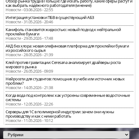
Обзор рынка труда в Польше: где искать работу, какие сферы растут и
как выбрать надёжного работодателя (мнение)
Новости - 03.06.2026 - 22:55
Интеграция установки ПБВ в существующий АБЗ
Новости - 31.05.2026 - 20:46
Канифоль становится жидкостью: новый подход к нейтральной
проклейке бумаги
Новости - 29.05.2026 - 17:48
АКД без хлора: новая олефиновая платформа для проклейки бумаги
из российского сырья
Новости - 28.05.2026 - 21:39
Клей против гравитации: Ceresana анализирует драйверы роста
мирового рынка
Новости - 26.05.2026 - 09:09
Нейросети для студентов: помощник в учебе или источник новых
проблем?
Новости - 14.05.2026 - 21:38
Когда вода под контролем: как устроены современные водосточные
системы
Новости - 12.05.2026 - 22:26
Серверы для 1С в полимерной индустрии: зачем они нужны
производству и как с ними работать
Новости - 11.05.2026 - 10:12