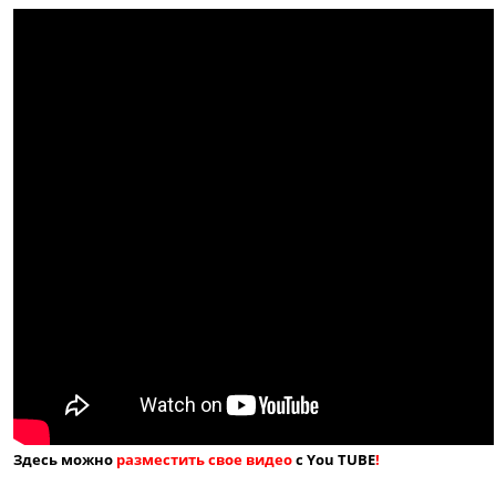
Здесь можно
разместить свое видео
с You TUBE
!