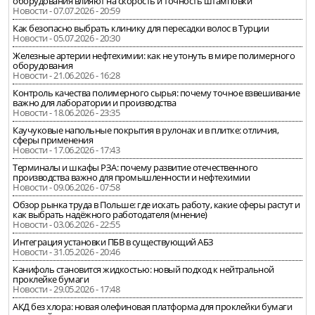
оборудования влияют на скорость и точность штамповки
Новости - 07.07.2026 - 20:59
Как безопасно выбрать клинику для пересадки волос в Турции
Новости - 05.07.2026 - 20:30
Железные артерии нефтехимии: как не утонуть в мире полимерного
оборудования
Новости - 21.06.2026 - 16:28
Контроль качества полимерного сырья: почему точное взвешивание
важно для лаборатории и производства
Новости - 18.06.2026 - 23:35
Каучуковые напольные покрытия в рулонах и в плитке: отличия,
сферы применения
Новости - 17.06.2026 - 17:43
Терминалы и шкафы РЗА: почему развитие отечественного
производства важно для промышленности и нефтехимии
Новости - 09.06.2026 - 07:58
Обзор рынка труда в Польше: где искать работу, какие сферы растут и
как выбрать надёжного работодателя (мнение)
Новости - 03.06.2026 - 22:55
Интеграция установки ПБВ в существующий АБЗ
Новости - 31.05.2026 - 20:46
Канифоль становится жидкостью: новый подход к нейтральной
проклейке бумаги
Новости - 29.05.2026 - 17:48
АКД без хлора: новая олефиновая платформа для проклейки бумаги