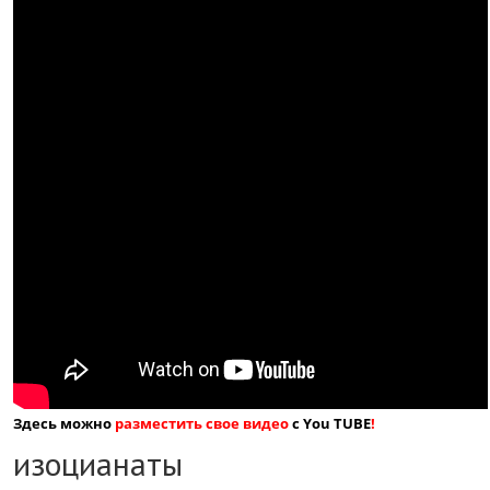
Здесь можно
разместить свое видео
с You TUBE
!
изоцианаты