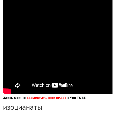
Здесь можно
разместить свое видео
с You TUBE
!
изоцианаты