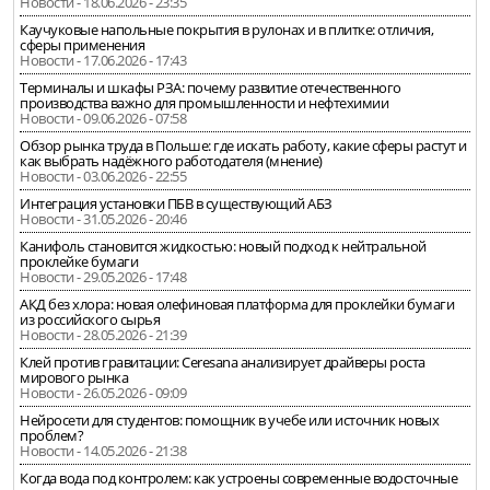
Новости - 18.06.2026 - 23:35
Каучуковые напольные покрытия в рулонах и в плитке: отличия,
сферы применения
Новости - 17.06.2026 - 17:43
Терминалы и шкафы РЗА: почему развитие отечественного
производства важно для промышленности и нефтехимии
Новости - 09.06.2026 - 07:58
Обзор рынка труда в Польше: где искать работу, какие сферы растут и
как выбрать надёжного работодателя (мнение)
Новости - 03.06.2026 - 22:55
Интеграция установки ПБВ в существующий АБЗ
Новости - 31.05.2026 - 20:46
Канифоль становится жидкостью: новый подход к нейтральной
проклейке бумаги
Новости - 29.05.2026 - 17:48
АКД без хлора: новая олефиновая платформа для проклейки бумаги
из российского сырья
Новости - 28.05.2026 - 21:39
Клей против гравитации: Ceresana анализирует драйверы роста
мирового рынка
Новости - 26.05.2026 - 09:09
Нейросети для студентов: помощник в учебе или источник новых
проблем?
Новости - 14.05.2026 - 21:38
Когда вода под контролем: как устроены современные водосточные