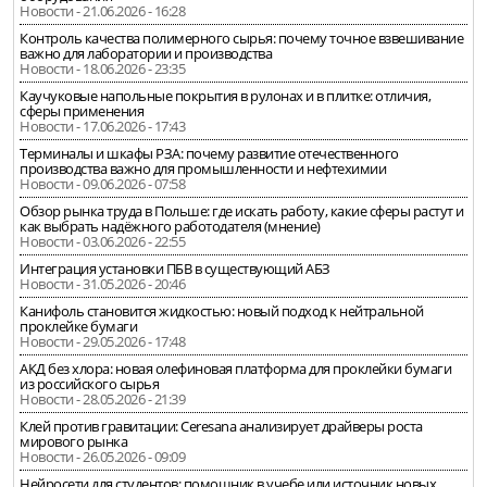
Новости - 21.06.2026 - 16:28
Контроль качества полимерного сырья: почему точное взвешивание
важно для лаборатории и производства
Новости - 18.06.2026 - 23:35
Каучуковые напольные покрытия в рулонах и в плитке: отличия,
сферы применения
Новости - 17.06.2026 - 17:43
Терминалы и шкафы РЗА: почему развитие отечественного
производства важно для промышленности и нефтехимии
Новости - 09.06.2026 - 07:58
Обзор рынка труда в Польше: где искать работу, какие сферы растут и
как выбрать надёжного работодателя (мнение)
Новости - 03.06.2026 - 22:55
Интеграция установки ПБВ в существующий АБЗ
Новости - 31.05.2026 - 20:46
Канифоль становится жидкостью: новый подход к нейтральной
проклейке бумаги
Новости - 29.05.2026 - 17:48
АКД без хлора: новая олефиновая платформа для проклейки бумаги
из российского сырья
Новости - 28.05.2026 - 21:39
Клей против гравитации: Ceresana анализирует драйверы роста
мирового рынка
Новости - 26.05.2026 - 09:09
Нейросети для студентов: помощник в учебе или источник новых