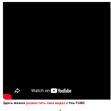
Здесь можно
разместить свое видео
с You TUBE
!