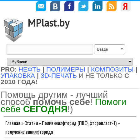
MPlast.by
Везде
PRO
:
НЕФТЬ
|
ПОЛИМЕРЫ
|
КОМПОЗИТЫ
|
УПАКОВКА
|
3D-ПЕЧАТЬ
И НЕ ТОЛЬКО
С
2010 ГОДА!
Помощь другим - лучший
способ
помочь себе
!
Помоги
себе
СЕГОДНЯ
!)
Главная
»
Статьи
»
Поливинилфторид (ПВФ, фторопласт-1)
»
получение винилфторида