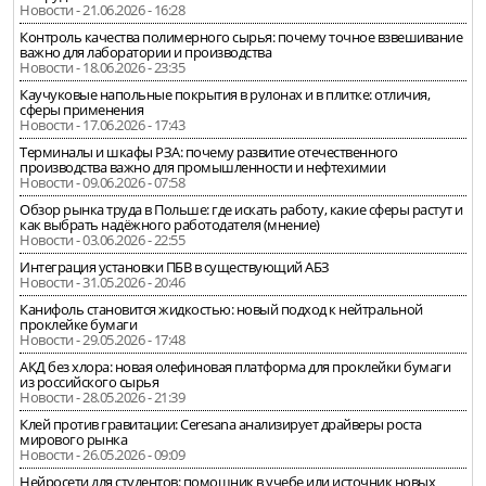
Новости - 21.06.2026 - 16:28
Контроль качества полимерного сырья: почему точное взвешивание
важно для лаборатории и производства
Новости - 18.06.2026 - 23:35
Каучуковые напольные покрытия в рулонах и в плитке: отличия,
сферы применения
Новости - 17.06.2026 - 17:43
Терминалы и шкафы РЗА: почему развитие отечественного
производства важно для промышленности и нефтехимии
Новости - 09.06.2026 - 07:58
Обзор рынка труда в Польше: где искать работу, какие сферы растут и
как выбрать надёжного работодателя (мнение)
Новости - 03.06.2026 - 22:55
Интеграция установки ПБВ в существующий АБЗ
Новости - 31.05.2026 - 20:46
Канифоль становится жидкостью: новый подход к нейтральной
проклейке бумаги
Новости - 29.05.2026 - 17:48
АКД без хлора: новая олефиновая платформа для проклейки бумаги
из российского сырья
Новости - 28.05.2026 - 21:39
Клей против гравитации: Ceresana анализирует драйверы роста
мирового рынка
Новости - 26.05.2026 - 09:09
Нейросети для студентов: помощник в учебе или источник новых