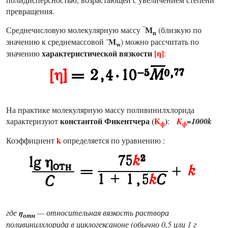
превращения.
М
Среднечисловую молекулярную массу ‾
(близкую по
n
M
значению к среднемассовой ¯
) можно рассчитать по
w
характеристической вязкости
[η]
значению
:
На практике молекулярную массу поливинилхлорида
константой Фикентчера (
К
)
характеризуют
:
K
=1000k
ф
ф
k
Коэффициент
определяется по уравнению :
где
η
— относительная вязкость раствора
отн
поливинилхлорида в циклогексаноне (обычно 0,5 или 1 г