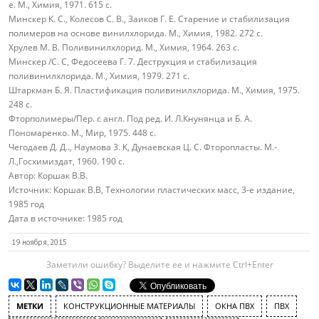
е. М., Химия, 1971. 615 с.
Минскер К. С., Колесов С. В., Заиков Г. Е. Старение и стабилизация
полимеров на основе винилхлорида. М., Химия, 1982. 272 с.
Хрулев М. В. Поливинилхлорид. М., Химия, 1964. 263 с.
Минскер /С. С, Федосеева Г. 7. Деструкция и стабилизация
поливинилхлорида. М., Химия, 1979. 271 с.
Штаркман Б. Я. Пластификация поливинилхлорида. М., Химия, 1975.
248 с.
Фторполимеры/Пер. с англ. Под ред. И. Л.Кнунянца и Б. А.
Пономаренко. М., Мир, 1975. 448 с.
Чегодаев Д. Д.., Наумова 3. К, Дунаевская Ц. С. Фторопласты. М.-
Л.,Госхимиздат, 1960. 190 с.
Автор:
Коршак В.В.
Источник:
Коршак В.В, Технологии пластических масс, 3-е издание,
1985 год
Дата в источнике:
1985 год
19 ноября, 2015
Заметили ошибку? Выделите ее и нажмите Ctrl+Enter
МЕТКИ
КОНСТРУКЦИОННЫЕ МАТЕРИАЛЫ
ОКНА ПВХ
ПВХ