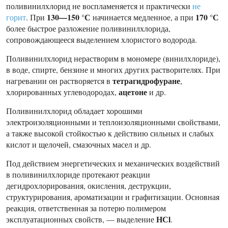
поливинилхлорид не воспламеняется и практически
не
130—150 °С
170 °С
горит
. При
начинается медленное, а при
более быстрое разложение поливинилхлорида,
сопровождающееся выделением хлористого водорода.
Поливинилхлорид нерастворим в мономере (винилхлориде),
в воде, спирте, бензине и многих других растворителях. При
тетрагидрофуране
нагревании он растворяется в
,
ацетоне
хлорированных углеводородах,
и др.
Поливинилхлорид обладает хорошими
электроизоляционными и теплоизоляционными свойствами,
а также высокой стойкостью к действию сильных и слабых
кислот и щелочей, смазочных масел и др.
Под действием энергетических и механических воздействий
в поливинилхлориде протекают реакции
дегидрохлорирования, окисления, деструкции,
структурирования, ароматизации и графитизации. Основная
реакция, ответственная за потерю полимером
НСl
эксплуатационных свойств, — выделение
.