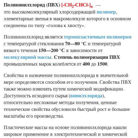
Поливинилхлорид (ПВХ)
[-СН
-СНСl-]
—
2
n
полимер
это высокомолекулярный хлорсодержащий
,
элементарные звенья в макромолекуле которого в основном
соединены по типу «голова к хвосту».
термопластичным полимером
Поливинилхлорид является
70—80 °С
с температурой стеклования
и температурой
150—200 °С
вязкого течения
в зависимости от
молекулярной массы
Степень полимеризации ПВХ
.
400
1500
промышленных марок колеблется от
до
.
Свойства и назначение поливинилхлорида в значительной
мере определяются способом его получения. Свойства ПВХ
также можно изменять путем химической модификации.
винилхлорида
Доступность исходного сырья (
),
относительно несложные методы получения, ценные
технические свойства обусловили быстрый рост и большие
масштабы его производства.
Пластические массы на основе поливинилхлорида нашли
широкое применение в электротехнической и химической