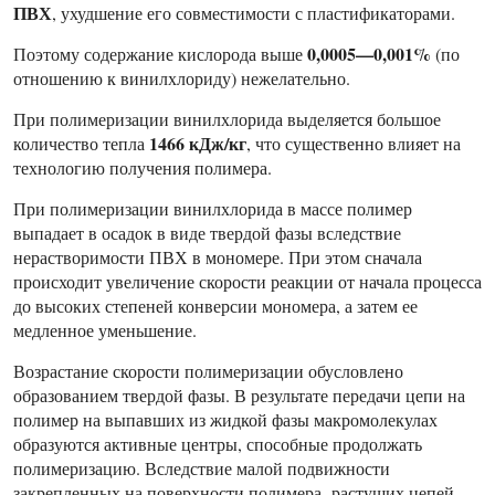
ПВХ
, ухудшение его совместимости с пластификаторами.
0,0005—0,001%
Поэтому содержание кислорода выше
(по
отношению к винилхлориду) нежелательно.
При полимеризации винилхлорида выделяется большое
1466 кДж/кг
количество тепла
, что существенно влияет на
технологию получения полимера.
При полимеризации винилхлорида в массе полимер
выпадает в осадок в виде твердой фазы вследствие
нерастворимости ПВХ в мономере. При этом сначала
происходит увеличение скорости реакции от начала процесса
до высоких степеней конверсии мономера, а затем ее
медленное уменьшение.
Возрастание скорости полимеризации обусловлено
образованием твердой фазы. В результате передачи цепи на
полимер на выпавших из жидкой фазы макромолекулах
образуются активные центры, способные продолжать
полимеризацию. Вследствие малой подвижности
закрепленных на поверхности полимера растущих цепей