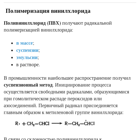
Полимеризация винилхлорида
Поливинилхлорид (ПВХ)
получают радикальной
полимеризацией винилхлорида:
в массе
;
суспензии
;
эмульсии
;
в растворе.
В промышленности наибольшее распространение получил
суспензионный метод
. Инициирование процесса
осуществляется свободными радикалами, образующимися
при гомолитическом распаде пероксидов или
азосоединений. Первичный радикал присоединяется
главным образом к метиленовой группе винилхлорида:
В связи со склонностью поливинилхлорида к