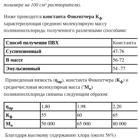
3
полимера на 100 см
растворителя)
.
константа Фикентчера К
Ниже приводится
,
ф
характеризующая среднюю молекулярную массу
поливинилхлорида, полученного различными способами:
Способ получения ПВХ
Константа
Суспензионный
47-76
В массе
56-72
Эмульсионный
54 -77
η
К
Приведенная вязкость (
), константа Фикентчера (
) и
пр
ф
¯М
)
среднечисловая молекулярная масса (
n
поливинилхлорида связаны следующим образом:
η
1,80
1,98
2,20
пр
К
55
60
65
ф
М
50 000
65 000
80 000
n
Благодаря высокому содержанию хлора (около 56%)