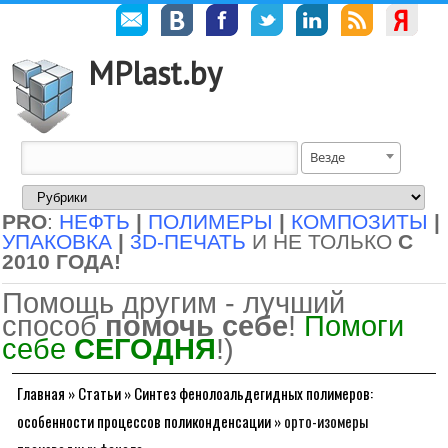
MPlast.by
Везде
PRO
:
НЕФТЬ
|
ПОЛИМЕРЫ
|
КОМПОЗИТЫ
|
УПАКОВКА
|
3D-ПЕЧАТЬ
И НЕ ТОЛЬКО
С
2010 ГОДА!
Помощь другим - лучший
способ
помочь себе
!
Помоги
себе
СЕГОДНЯ
!)
Главная
»
Статьи
»
Синтез фенолоальдегидных полимеров:
особенности процессов поликонденсации
»
орто-изомеры