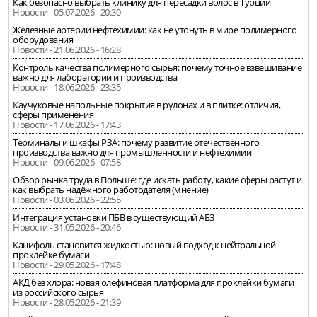
Как безопасно выбрать клинику для пересадки волос в Турции
Новости - 05.07.2026 - 20:30
Железные артерии нефтехимии: как не утонуть в мире полимерного
оборудования
Новости - 21.06.2026 - 16:28
Контроль качества полимерного сырья: почему точное взвешивание
важно для лаборатории и производства
Новости - 18.06.2026 - 23:35
Каучуковые напольные покрытия в рулонах и в плитке: отличия,
сферы применения
Новости - 17.06.2026 - 17:43
Терминалы и шкафы РЗА: почему развитие отечественного
производства важно для промышленности и нефтехимии
Новости - 09.06.2026 - 07:58
Обзор рынка труда в Польше: где искать работу, какие сферы растут и
как выбрать надёжного работодателя (мнение)
Новости - 03.06.2026 - 22:55
Интеграция установки ПБВ в существующий АБЗ
Новости - 31.05.2026 - 20:46
Канифоль становится жидкостью: новый подход к нейтральной
проклейке бумаги
Новости - 29.05.2026 - 17:48
АКД без хлора: новая олефиновая платформа для проклейки бумаги
из российского сырья
Новости - 28.05.2026 - 21:39