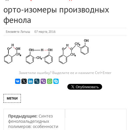
орто-изомеры производных
фенола
Елизавета Латыш
07 марта, 2016
Заметили ошибку? Выделите ее и нажмите Ctrl+Enter
МЕТКИ
Предыдущие:
Синтез
фенолоальдегидных
полимеров: особенности