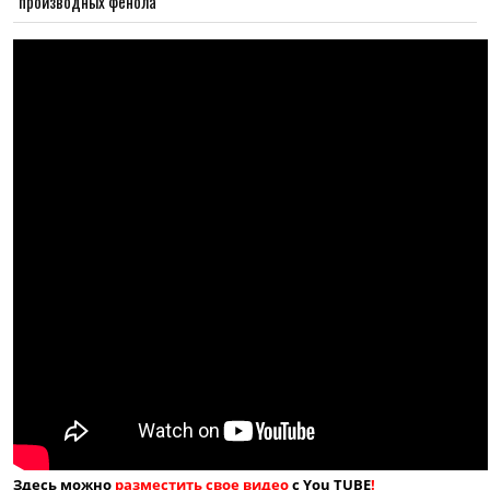
производных фенола
Здесь можно
разместить свое видео
с You TUBE
!