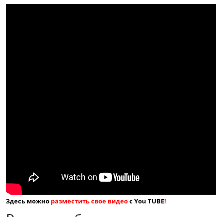
Здесь можно
разместить свое видео
с You TUBE
!