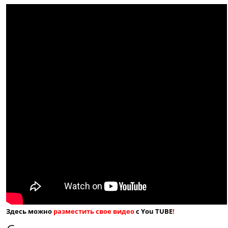
Здесь можно
разместить свое видео
с You TUBE
!