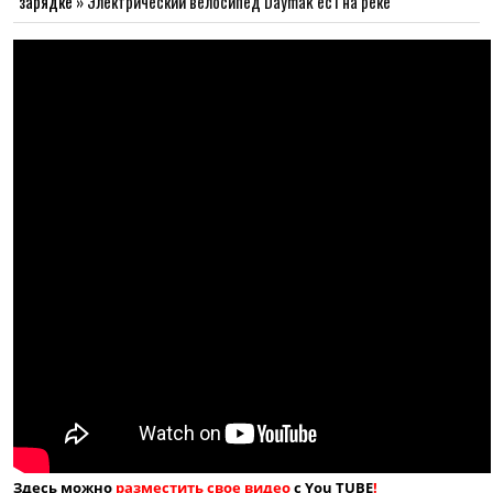
зарядке
»
Электрический велосипед Daymak ec1 на реке
Здесь можно
разместить свое видео
с You TUBE
!