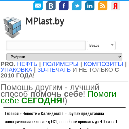
MPlast.by
Везде
PRO
:
НЕФТЬ
|
ПОЛИМЕРЫ
|
КОМПОЗИТЫ
|
УПАКОВКА
|
3D-ПЕЧАТЬ
И НЕ ТОЛЬКО
С
2010 ГОДА!
Помощь другим - лучший
способ
помочь себе
!
Помоги
себе
СЕГОДНЯ
!)
Главная
»
Новости
»
Калейдоскоп
»
Daymak представила
электрический велосипед EC1, способный проехать до 40 км на 1