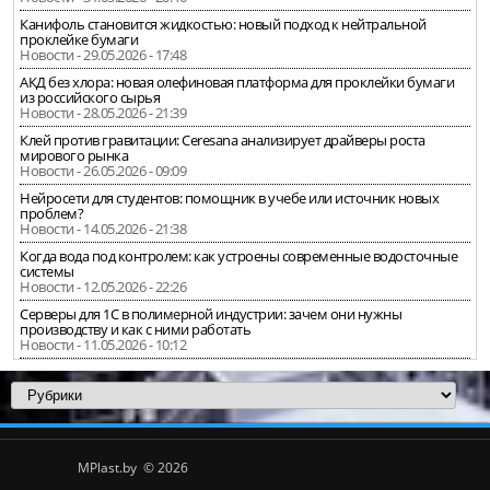
Канифоль становится жидкостью: новый подход к нейтральной
проклейке бумаги
Новости - 29.05.2026 - 17:48
АКД без хлора: новая олефиновая платформа для проклейки бумаги
из российского сырья
Новости - 28.05.2026 - 21:39
Клей против гравитации: Ceresana анализирует драйверы роста
мирового рынка
Новости - 26.05.2026 - 09:09
Нейросети для студентов: помощник в учебе или источник новых
проблем?
Новости - 14.05.2026 - 21:38
Когда вода под контролем: как устроены современные водосточные
системы
Новости - 12.05.2026 - 22:26
Серверы для 1С в полимерной индустрии: зачем они нужны
производству и как с ними работать
Новости - 11.05.2026 - 10:12
MPlast.by © 2026