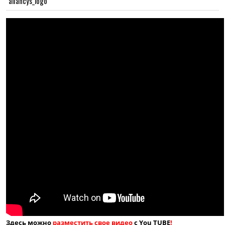
aliancys_logo
Здесь можно
разместить свое видео
с You TUBE
!