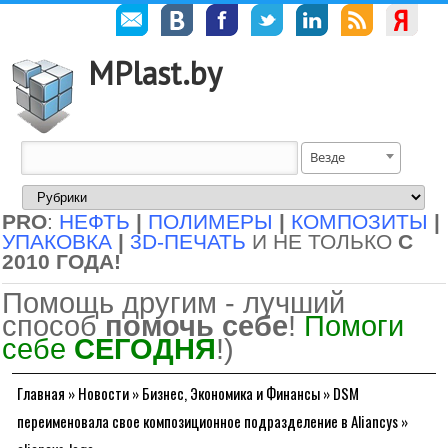
MPlast.by
Везде
PRO
:
НЕФТЬ
|
ПОЛИМЕРЫ
|
КОМПОЗИТЫ
|
УПАКОВКА
|
3D-ПЕЧАТЬ
И НЕ ТОЛЬКО
С
2010 ГОДА!
Помощь другим - лучший
способ
помочь себе
!
Помоги
себе
СЕГОДНЯ
!)
Главная
»
Новости
»
Бизнес, Экономика и Финансы
»
DSM
переименовала свое композиционное подразделение в Aliancys
»