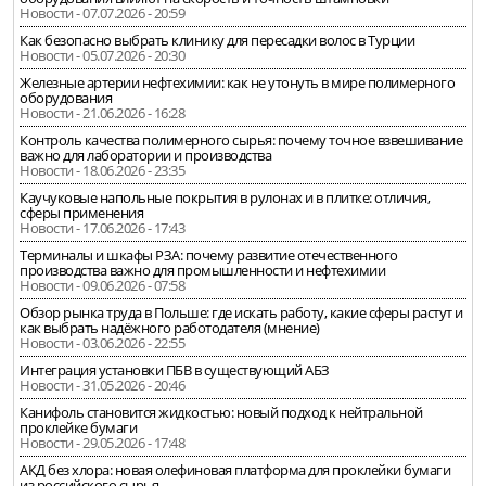
Новости - 07.07.2026 - 20:59
Как безопасно выбрать клинику для пересадки волос в Турции
Новости - 05.07.2026 - 20:30
Железные артерии нефтехимии: как не утонуть в мире полимерного
оборудования
Новости - 21.06.2026 - 16:28
Контроль качества полимерного сырья: почему точное взвешивание
важно для лаборатории и производства
Новости - 18.06.2026 - 23:35
Каучуковые напольные покрытия в рулонах и в плитке: отличия,
сферы применения
Новости - 17.06.2026 - 17:43
Терминалы и шкафы РЗА: почему развитие отечественного
производства важно для промышленности и нефтехимии
Новости - 09.06.2026 - 07:58
Обзор рынка труда в Польше: где искать работу, какие сферы растут и
как выбрать надёжного работодателя (мнение)
Новости - 03.06.2026 - 22:55
Интеграция установки ПБВ в существующий АБЗ
Новости - 31.05.2026 - 20:46
Канифоль становится жидкостью: новый подход к нейтральной
проклейке бумаги
Новости - 29.05.2026 - 17:48
АКД без хлора: новая олефиновая платформа для проклейки бумаги
из российского сырья