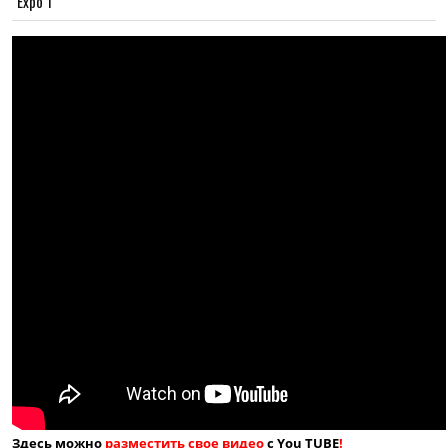
Expo 1
Здесь можно
разместить свое видео
с You TUBE
!