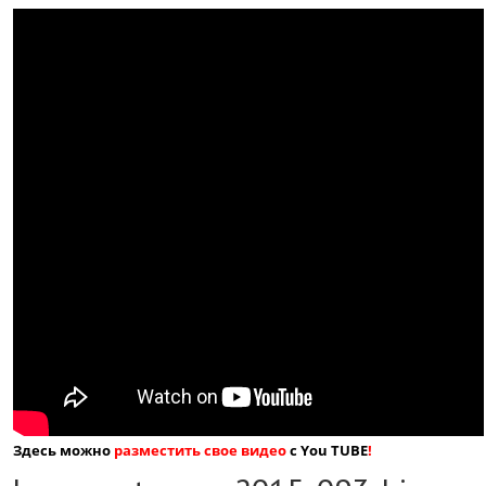
Здесь можно
разместить свое видео
с You TUBE
!