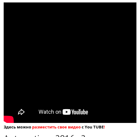
Здесь можно
разместить свое видео
с You TUBE
!