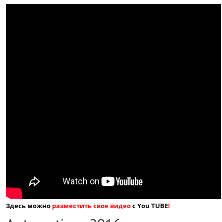
Здесь можно
разместить свое видео
с You TUBE
!