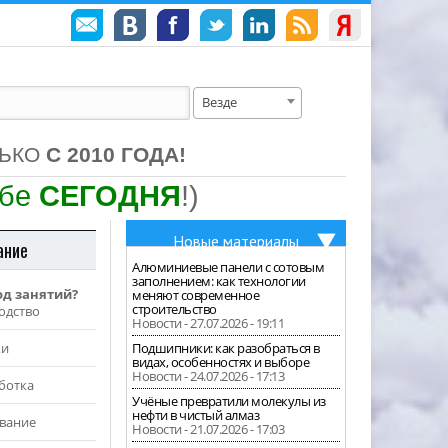
Везде
ЛЬКО
С 2010 ГОДА!
ебе
СЕГОДНЯ
!)
Новые материалы
ание
Алюминиевые панели с сотовым
заполнением: как технологии
од занятий?
меняют современное
строительство
одство
Новости - 27.07.2026 - 19:11
жи
Подшипники: как разобраться в
видах, особенностях и выборе
Новости - 24.07.2026 - 17:13
ботка
Учёные превратили молекулы из
нефти в чистый алмаз
вание
Новости - 21.07.2026 - 17:03