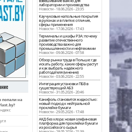
взвешивание важно для
лаборатории и производства
Новости - 18.06.2026 - 23:35
Каучуковые напольные покрытия
в рулонах и в плитке: отличия,
сферы применения
Новости - 17.06.2026 - 17:43
Терминалы и шкафы РЗА: почему
развитие отечественного
производства важно для
промышленности и нефтехимии
Новости - 09.06.2026 - 07:58
Обзор рынка труда в Польше: где
искать работу, какие сферы растут
и как выбрать надёжного
работодателя (мнение)
Новости - 03.06.2026 - 22:55
Интеграция установки ПБВ в
ание
существующий АБЗ
Новости - 31.05.2026 - 20:46
Канифоль становится жидкостью:
ы попали на
новый подход к нейтральной
last.by?
проклейке бумаги
Яндекс
Новости - 29.05.2026 - 17:48
АКД без хлора: новая олефиновая
угл
платформа для проклейки бумаги
из российского сырья
Новости - 28.05.2026 - 21:39
оиск