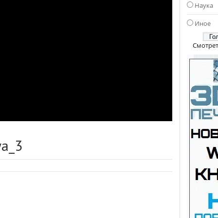
Наука
Иное
Смотрет
ya_3