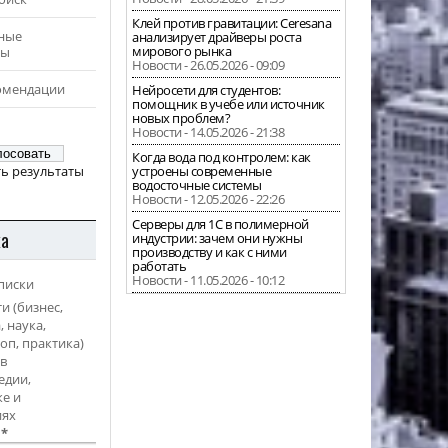
Клей против гравитации: Ceresana
ные
анализирует драйверы роста
мирового рынка
ры
Новости - 26.05.2026 - 09:09
омендации
Нейросети для студентов:
помощник в учебе или источник
новых проблем?
Новости - 14.05.2026 - 21:38
Когда вода под контролем: как
ь результаты
устроены современные
водосточные системы
Новости - 12.05.2026 - 22:26
Серверы для 1С в полимерной
ка
индустрии: зачем они нужны
производству и как с ними
работать
Новости - 11.05.2026 - 10:12
писки
и (бизнес,
, наука,
оп, практика)
в
едии,
е и
иях
l
*