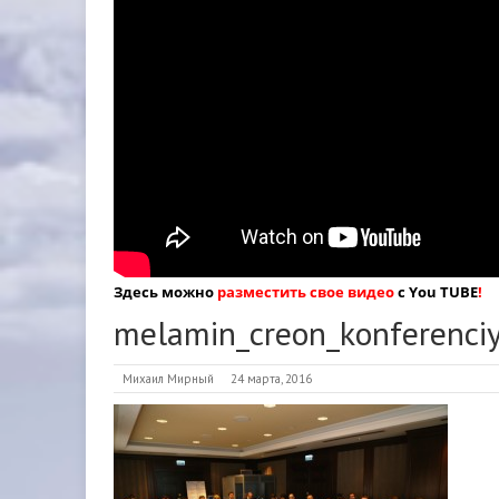
Здесь можно
разместить свое видео
с You TUBE
!
melamin_creon_konferenci
Михаил Мирный
24 марта, 2016