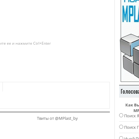
те ее и нажмите Ctrl+Enter
Голосов
Как В
MP
Поиск 
Твиты от @MPlast_by
Поиск Г
Иной П