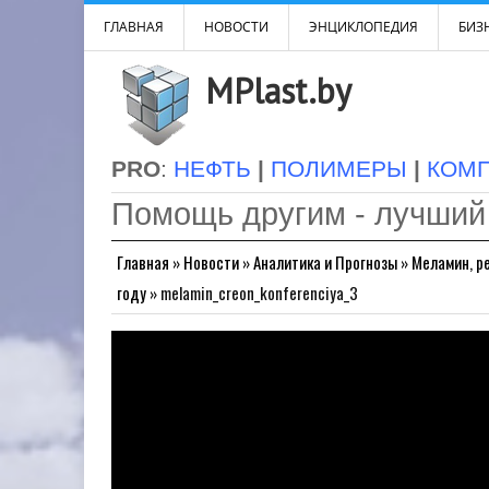
ГЛАВНАЯ
НОВОСТИ
ЭНЦИКЛОПЕДИЯ
БИЗН
MPlast.by
PRO
:
НЕФТЬ
|
ПОЛИМЕРЫ
|
КОМ
Помощь другим - лучший
Главная
»
Новости
»
Аналитика и Прогнозы
»
Меламин, р
году
»
melamin_creon_konferenciya_3