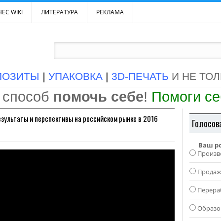
ЕС WIKI
ЛИТЕРАТУРА
РЕКЛАМА
ПОЗИТЫ
|
УПАКОВКА
|
3D-ПЕЧАТЬ
И НЕ ТО
 способ
помочь себе
!
Помоги с
езультаты и перспективы на российском рынке в 2016
Голосов
Ваш р
Произв
Прода
Перера
Образо