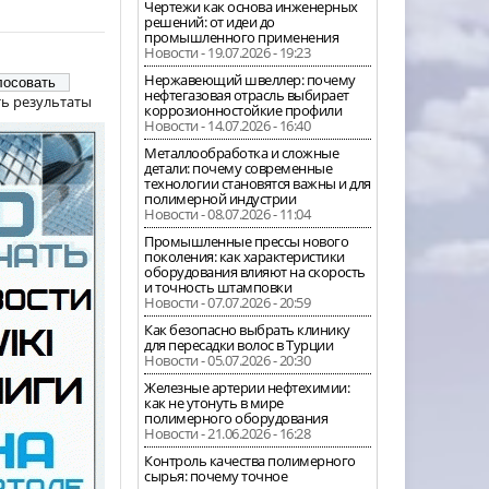
Чертежи как основа инженерных
решений: от идеи до
промышленного применения
Новости - 19.07.2026 - 19:23
Нержавеющий швеллер: почему
нефтегазовая отрасль выбирает
ь результаты
коррозионностойкие профили
Новости - 14.07.2026 - 16:40
Металлообработка и сложные
детали: почему современные
технологии становятся важны и для
полимерной индустрии
Новости - 08.07.2026 - 11:04
Промышленные прессы нового
поколения: как характеристики
оборудования влияют на скорость
и точность штамповки
Новости - 07.07.2026 - 20:59
Как безопасно выбрать клинику
для пересадки волос в Турции
Новости - 05.07.2026 - 20:30
Железные артерии нефтехимии:
как не утонуть в мире
полимерного оборудования
Новости - 21.06.2026 - 16:28
Контроль качества полимерного
сырья: почему точное