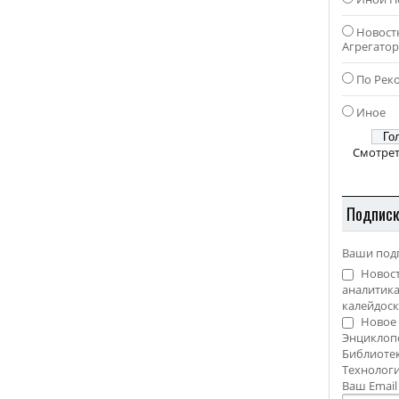
Новост
Агрегато
По Рек
Иное
Смотрет
Подпис
Ваши под
Новост
аналитика
калейдоск
Новое 
Энциклоп
Библиотек
Технолог
Ваш Emai