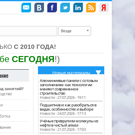
Везде
ЛЬКО
С 2010 ГОДА!
ебе
СЕГОДНЯ
!)
Новые материалы
ание
Алюминиевые панели с сотовым
заполнением: как технологии
од занятий?
меняют современное
строительство
одство
Новости - 27.07.2026 - 19:11
жи
Подшипники: как разобраться в
видах, особенностях и выборе
Новости - 24.07.2026 - 17:13
ботка
Учёные превратили молекулы из
нефти в чистый алмаз
вание
Новости - 21.07.2026 - 17:03