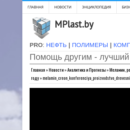
ГЛАВНАЯ
НОВОСТИ
ЭНЦИКЛОПЕДИЯ
БИЗН
MPlast.by
PRO
:
НЕФТЬ
|
ПОЛИМЕРЫ
|
КОМ
Помощь другим - лучший
Главная
»
Новости
»
Аналитика и Прогнозы
»
Меламин, р
году
»
melamin_creon_konferenciya_proizvodstvo_drevesni