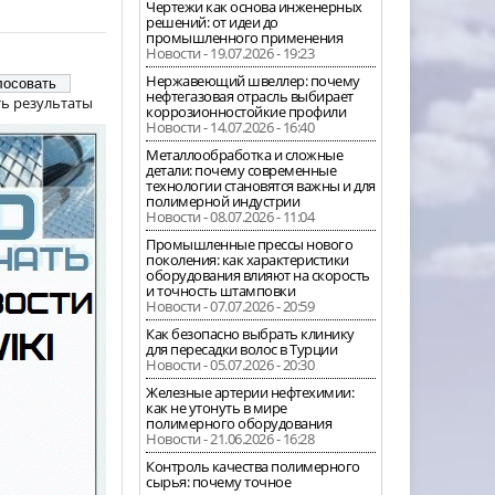
Чертежи как основа инженерных
решений: от идеи до
промышленного применения
Новости - 19.07.2026 - 19:23
Нержавеющий швеллер: почему
нефтегазовая отрасль выбирает
ь результаты
коррозионностойкие профили
Новости - 14.07.2026 - 16:40
Металлообработка и сложные
детали: почему современные
технологии становятся важны и для
полимерной индустрии
Новости - 08.07.2026 - 11:04
Промышленные прессы нового
поколения: как характеристики
оборудования влияют на скорость
и точность штамповки
Новости - 07.07.2026 - 20:59
Как безопасно выбрать клинику
для пересадки волос в Турции
Новости - 05.07.2026 - 20:30
Железные артерии нефтехимии:
как не утонуть в мире
полимерного оборудования
Новости - 21.06.2026 - 16:28
Контроль качества полимерного
сырья: почему точное