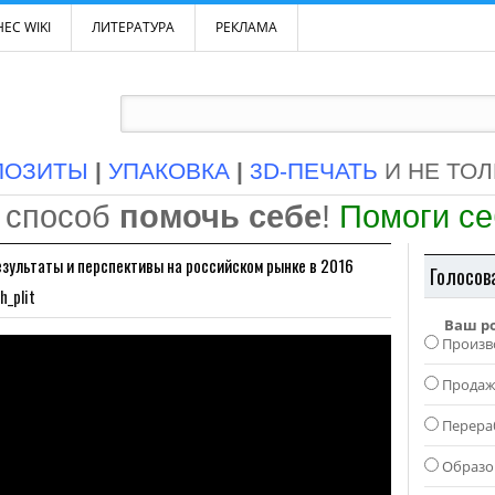
ЕС WIKI
ЛИТЕРАТУРА
РЕКЛАМА
ПОЗИТЫ
|
УПАКОВКА
|
3D-ПЕЧАТЬ
И НЕ ТО
 способ
помочь себе
!
Помоги с
езультаты и перспективы на российском рынке в 2016
Голосов
h_plit
Ваш р
Произв
Прода
Перера
Образо