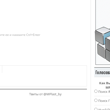
те ее и нажмите Ctrl+Enter
Голосов
Как В
MP
Поиск 
Твиты от @MPlast_by
Поиск Г
Иной П