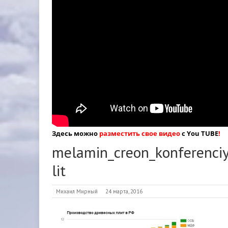
Здесь можно
разместить свое видео
с You TUBE
!
melamin_creon_konferenciy
lit
Михаил Мирный
24 марта, 2016