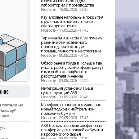
взвешивание важно для
лаборатории и производства
Новости - 18.06.2026 - 23:35
Каучуковые напольные покрытия
в рулонах и в плитке: отличия,
сферы применения
Новости - 17.06.2026 - 17:43
Терминалы и шкафы РЗА: почему
развитие отечественного
производства важно для
промышленности и нефтехимии
Новости - 09.06.2026 - 07:58
Обзор рынка труда в Польше: где
искать работу, какие сферы растут
и как выбрать надёжного
работодателя (мнение)
Новости - 03.06.2026 - 22:55
Интеграция установки ПБВ в
ание
существующий АБЗ
Новости - 31.05.2026 - 20:46
Канифоль становится жидкостью:
ы попали на
новый подход к нейтральной
last.by?
проклейке бумаги
Яндекс
Новости - 29.05.2026 - 17:48
АКД без хлора: новая олефиновая
угл
платформа для проклейки бумаги
из российского сырья
Новости - 28.05.2026 - 21:39
оиск