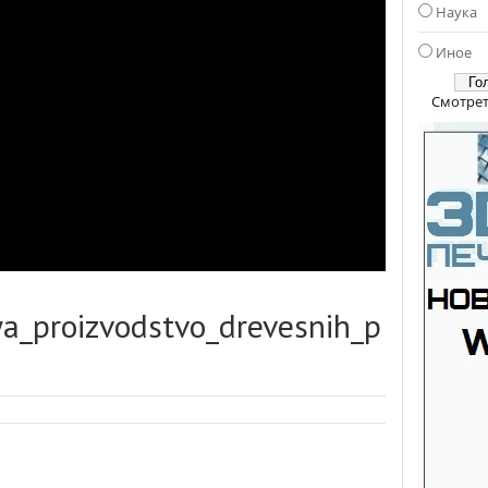
Наука
Иное
Смотрет
a_proizvodstvo_drevesnih_p