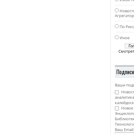
Новост
Агрегато
По Рек
Иное
Смотрет
Подпис
Ваши под
Новост
аналитика
калейдоск
Новое 
Энциклоп
Библиотек
Технолог
Ваш Emai