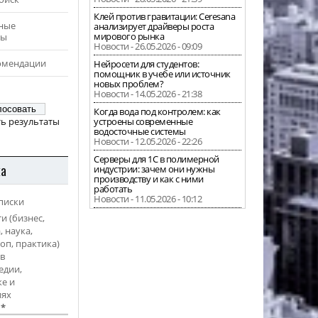
Клей против гравитации: Ceresana
ные
анализирует драйверы роста
мирового рынка
ры
Новости - 26.05.2026 - 09:09
омендации
Нейросети для студентов:
помощник в учебе или источник
новых проблем?
Новости - 14.05.2026 - 21:38
Когда вода под контролем: как
ь результаты
устроены современные
водосточные системы
Новости - 12.05.2026 - 22:26
Серверы для 1С в полимерной
ка
индустрии: зачем они нужны
производству и как с ними
работать
Новости - 11.05.2026 - 10:12
писки
и (бизнес,
, наука,
оп, практика)
в
едии,
е и
иях
l
*