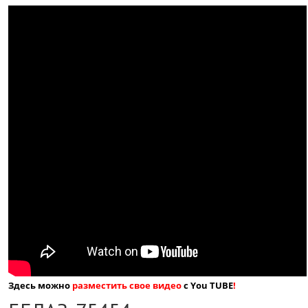
Здесь можно
разместить свое видео
с You TUBE
!