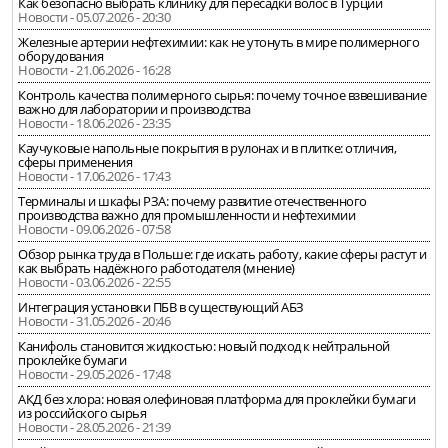
Как безопасно выбрать клинику для пересадки волос в Турции
Новости - 05.07.2026 - 20:30
Железные артерии нефтехимии: как не утонуть в мире полимерного
оборудования
Новости - 21.06.2026 - 16:28
Контроль качества полимерного сырья: почему точное взвешивание
важно для лаборатории и производства
Новости - 18.06.2026 - 23:35
Каучуковые напольные покрытия в рулонах и в плитке: отличия,
сферы применения
Новости - 17.06.2026 - 17:43
Терминалы и шкафы РЗА: почему развитие отечественного
производства важно для промышленности и нефтехимии
Новости - 09.06.2026 - 07:58
Обзор рынка труда в Польше: где искать работу, какие сферы растут и
как выбрать надёжного работодателя (мнение)
Новости - 03.06.2026 - 22:55
Интеграция установки ПБВ в существующий АБЗ
Новости - 31.05.2026 - 20:46
Канифоль становится жидкостью: новый подход к нейтральной
проклейке бумаги
Новости - 29.05.2026 - 17:48
АКД без хлора: новая олефиновая платформа для проклейки бумаги
из российского сырья
Новости - 28.05.2026 - 21:39