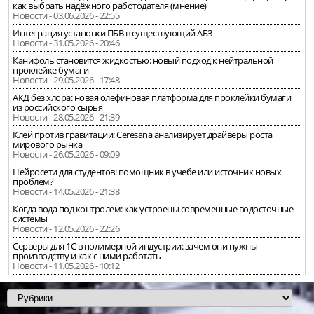
как выбрать надёжного работодателя (мнение)
Новости - 03.06.2026 - 22:55
Интеграция установки ПБВ в существующий АБЗ
Новости - 31.05.2026 - 20:46
Канифоль становится жидкостью: новый подход к нейтральной
проклейке бумаги
Новости - 29.05.2026 - 17:48
АКД без хлора: новая олефиновая платформа для проклейки бумаги
из российского сырья
Новости - 28.05.2026 - 21:39
Клей против гравитации: Ceresana анализирует драйверы роста
мирового рынка
Новости - 26.05.2026 - 09:09
Нейросети для студентов: помощник в учебе или источник новых
проблем?
Новости - 14.05.2026 - 21:38
Когда вода под контролем: как устроены современные водосточные
системы
Новости - 12.05.2026 - 22:26
Серверы для 1С в полимерной индустрии: зачем они нужны
производству и как с ними работать
Новости - 11.05.2026 - 10:12