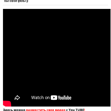
бытовой фильтр
Здесь можно
разместить свое видео
с You TUBE
!