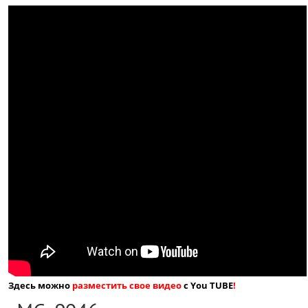
Здесь можно
разместить свое видео
с You TUBE
!