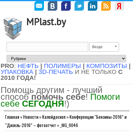
MPlast.by
Везде
PRO
:
НЕФТЬ
|
ПОЛИМЕРЫ
|
КОМПОЗИТЫ
|
УПАКОВКА
|
3D-ПЕЧАТЬ
И НЕ ТОЛЬКО
С
2010 ГОДА!
Помощь другим - лучший
способ
помочь себе
!
Помоги
себе
СЕГОДНЯ
!)
Главная
»
Новости
»
Калейдоскоп
»
Конференции “Бензины-2016” и
“Дизель-2016” – фотоотчет
»
_MG_9046