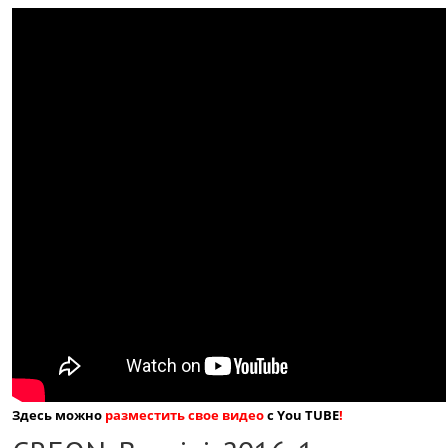
Здесь можно
разместить свое видео
с You TUBE
!