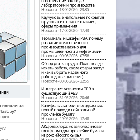
взвешивание важно для
лаборатории и производства
Новости - 18.06.2026 - 23:35
Каучуковые напольные покрытия
в рулонах и в плитке: отличия,
сферы применения
Новости - 17.06.2026 - 17:43
Терминалы и шкафы РЗА: почему
развитие отечественного
производства важно для
промышленности и нефтехимии
Новости - 09.06.2026 - 07:58
Обзор рынка труда в Польше: где
искать работу, какие сферы растут
и как выбрать надёжного
работодателя (мнение)
Новости - 03.06.2026 - 22:55
Интеграция установки ПБВ в
ание
существующий АБЗ
Новости - 31.05.2026 - 20:46
Канифоль становится жидкостью:
ы попали на
новый подход к нейтральной
last.by?
проклейке бумаги
Яндекс
Новости - 29.05.2026 - 17:48
АКД без хлора: новая олефиновая
угл
платформа для проклейки бумаги
из российского сырья
Новости - 28.05.2026 - 21:39
оиск