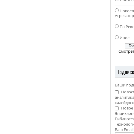
Новост
Агрегато
По Рек
Иное
Смотрет
Подпис
Ваши под
Новост
аналитика
калейдоск
Новое 
Энциклоп
Библиотек
Технолог
Ваш Emai