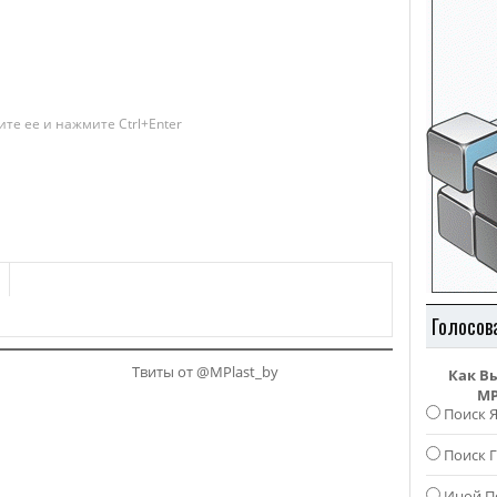
те ее и нажмите Ctrl+Enter
Голосов
Твиты от @MPlast_by
Как В
MP
Поиск 
Поиск Г
Иной П