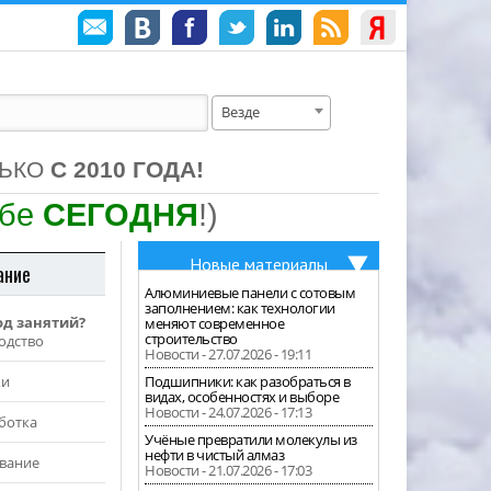
Везде
ЛЬКО
С 2010 ГОДА!
ебе
СЕГОДНЯ
!)
Новые материалы
ание
Алюминиевые панели с сотовым
заполнением: как технологии
од занятий?
меняют современное
строительство
одство
Новости - 27.07.2026 - 19:11
жи
Подшипники: как разобраться в
видах, особенностях и выборе
Новости - 24.07.2026 - 17:13
ботка
Учёные превратили молекулы из
нефти в чистый алмаз
вание
Новости - 21.07.2026 - 17:03