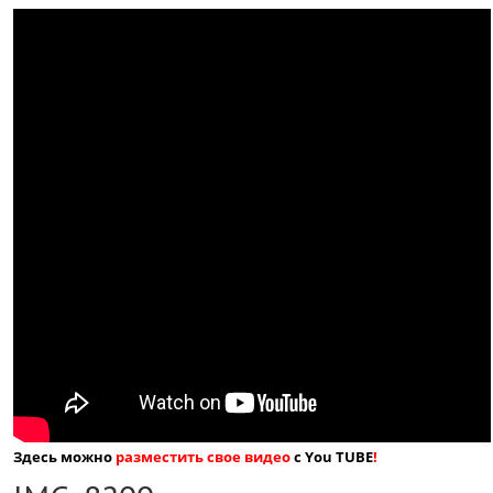
Здесь можно
разместить свое видео
с You TUBE
!