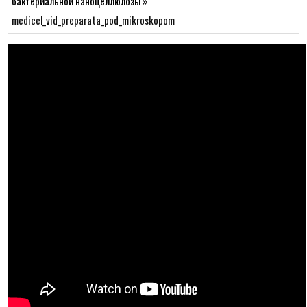
бактериальной наноцеллюлозы
»
medicel_vid_preparata_pod_mikroskopom