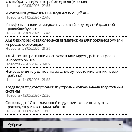
как выбрать надёжного работодателя (мнение)
Новости - 03.06.2026 - 22:55
Интеграция установки ПБВ в существующий АБЗ
Новости - 31.05.2026 - 20:46
Канифоль становится жидкостью: новый подход к нейтральной
проклейке бумаги
Новости - 29.05.2026 - 17:48
АКД без хлора: новая олефиновая платформа для проклейки бумаги
из российского сырья
Новости - 28.05.2026 - 21:39
Клей против гравитации: Ceresana анализирует драйверы роста
мирового рынка
Новости - 26.05.2026 - 09:09
Нейросети для студентов: помощник в учебе или источник новых
проблем?
Новости - 14.05.2026 - 21:38
Когда вода под контролем: как устроены современные водосточные
системы
Новости - 12.05.2026 - 22:26
Серверы для 1С в полимерной индустрии: зачем они нужны
производству и как с ними работать
Новости - 11.05.2026 - 10:12