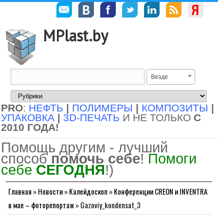
MPlast.by
Везде
PRO
:
НЕФТЬ
|
ПОЛИМЕРЫ
|
КОМПОЗИТЫ
|
УПАКОВКА
|
3D-ПЕЧАТЬ
И НЕ ТОЛЬКО
С
2010 ГОДА!
Помощь другим - лучший
способ
помочь себе
!
Помоги
себе
СЕГОДНЯ
!)
Главная
»
Новости
»
Калейдоскоп
»
Конференции CREON и INVENTRA
в мае – фоторепортаж
»
Gazoviy_kondensat_3