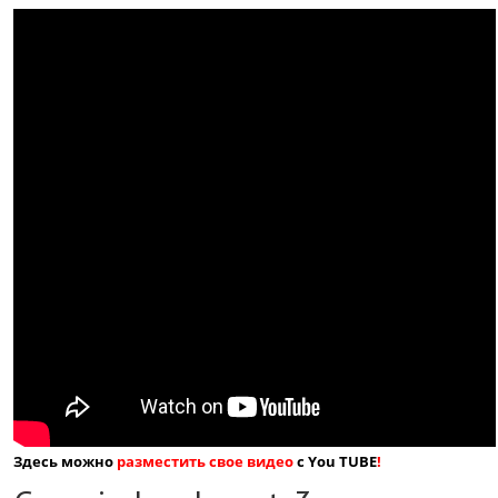
Здесь можно
разместить свое видео
с You TUBE
!