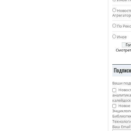
Новост
Агрегато
По Рек
Иное
Смотрет
Подпис
Ваши под
Новост
аналитика
калейдоск
Новое 
Энциклоп
Библиотек
Технолог
Ваш Emai