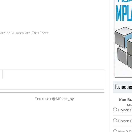
те ее и нажмите Ctrl+Enter
Голосов
Твиты от @MPlast_by
Как В
MP
Поиск 
Поиск Г
Иной П