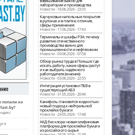
взвешивание важно для
лаборатории и производства
Новости - 18.06.2026 - 23:35
Каучуковые напольные покрытия
в рулонах и в плитке: отличия,
сферы применения
Новости - 17.06.2026 - 17:43
Терминалы и шкафы РЗА: почему
развитие отечественного
производства важно для
промышленности и нефтехимии
Новости - 09.06.2026 - 07:58
Обзор рынка труда в Польше: где
искать работу, какие сферы растут
и как выбрать надёжного
работодателя (мнение)
Новости - 03.06.2026 - 22:55
Интеграция установки ПБВ в
ание
существующий АБЗ
Новости - 31.05.2026 - 20:46
Канифоль становится жидкостью:
ы попали на
новый подход к нейтральной
last.by?
проклейке бумаги
Яндекс
Новости - 29.05.2026 - 17:48
АКД без хлора: новая олефиновая
угл
платформа для проклейки бумаги
из российского сырья
Новости - 28.05.2026 - 21:39
оиск