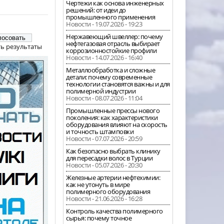
Чертежи как основа инженерных
решений: от идеи до
промышленного применения
Новости - 19.07.2026 - 19:23
Нержавеющий швеллер: почему
нефтегазовая отрасль выбирает
ь результаты
коррозионностойкие профили
Новости - 14.07.2026 - 16:40
Металлообработка и сложные
детали: почему современные
технологии становятся важны и для
полимерной индустрии
Новости - 08.07.2026 - 11:04
Промышленные прессы нового
поколения: как характеристики
оборудования влияют на скорость
и точность штамповки
Новости - 07.07.2026 - 20:59
Как безопасно выбрать клинику
для пересадки волос в Турции
Новости - 05.07.2026 - 20:30
Железные артерии нефтехимии:
как не утонуть в мире
полимерного оборудования
Новости - 21.06.2026 - 16:28
Контроль качества полимерного
сырья: почему точное