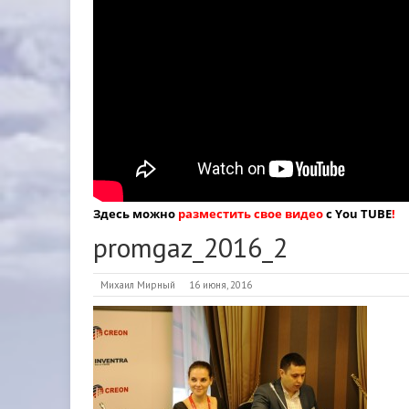
Здесь можно
разместить свое видео
с You TUBE
!
promgaz_2016_2
Михаил Мирный
16 июня, 2016