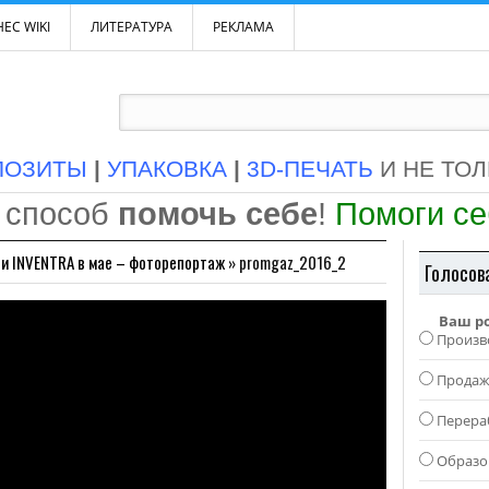
ЕС WIKI
ЛИТЕРАТУРА
РЕКЛАМА
ПОЗИТЫ
|
УПАКОВКА
|
3D-ПЕЧАТЬ
И НЕ ТО
 способ
помочь себе
!
Помоги с
и INVENTRA в мае – фоторепортаж
»
promgaz_2016_2
Голосов
Ваш р
Произв
Прода
Перера
Образо