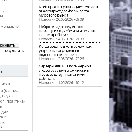
Клей против гравитации: Ceresana
ные
анализирует драйверы роста
мирового рынка
ры
Новости - 26.05.2026 - 09:09
омендации
Нейросети для студентов:
помощник в учебе или источник
новых проблем?
Новости - 14.05.2026 - 21:38
Когда вода под контролем: как
ь результаты
устроены современные
водосточные системы
Новости - 12.05.2026 - 22:26
Серверы для 1С в полимерной
ка
индустрии: зачем они нужны
производству и как с ними
работать
Новости - 11.05.2026 - 10:12
писки
и (бизнес,
, наука,
оп, практика)
в
едии,
е и
иях
l
*