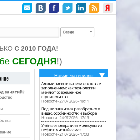
Везде
ЛЬКО
С 2010 ГОДА!
ебе
СЕГОДНЯ
!)
Новые материалы
ание
Алюминиевые панели с сотовым
заполнением: как технологии
од занятий?
меняют современное
строительство
одство
Новости - 27.07.2026 - 19:11
жи
Подшипники: как разобраться в
видах, особенностях и выборе
Новости - 24.07.2026 - 17:13
ботка
Учёные превратили молекулы из
нефти в чистый алмаз
вание
Новости - 21.07.2026 - 17:03