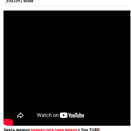
_B9A3942 копия
Здесь можно
разместить свое видео
с You TUBE
!