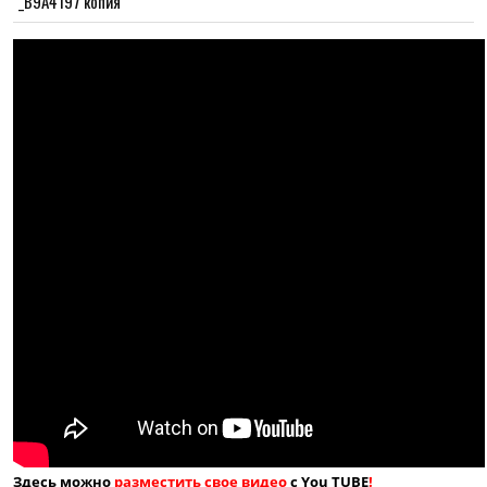
_B9A4197 копия
Здесь можно
разместить свое видео
с You TUBE
!