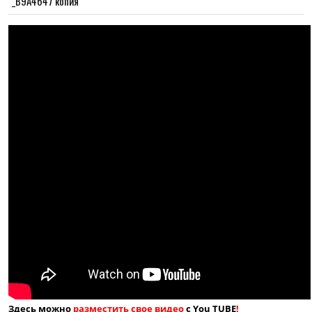
_B9A4647 копия
Здесь можно
разместить свое видео
с You TUBE
!