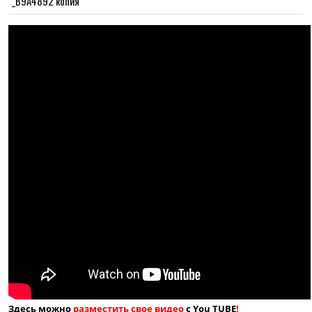
_B9A4892 копия
Здесь можно
разместить свое видео
с You TUBE
!