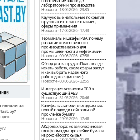
взвешивание важно для
лаборатории и производства
Новости - 18.06.2026 - 23:35
Каучуковые напольные покрытия
в рулонах и в плитке: отличия,
сферы применения
Новости - 17.06.2026 - 17:43
Терминалы и шкафы РЗА: почему
развитие отечественного
производства важно для
промышленности и нефтехимии
Новости - 09.06.2026 - 07:58
Обзор рынка труда в Польше: где
искать работу, какие сферы растут
и как выбрать надёжного
работодателя (мнение)
Новости - 03.06.2026 - 22:55
Интеграция установки ПБВ в
ание
существующий АБЗ
Новости - 31.05.2026 - 20:46
Канифоль становится жидкостью:
ы попали на
новый подход к нейтральной
last.by?
проклейке бумаги
Яндекс
Новости - 29.05.2026 - 17:48
АКД без хлора: новая олефиновая
угл
платформа для проклейки бумаги
из российского сырья
Новости - 28.05.2026 - 21:39
оиск