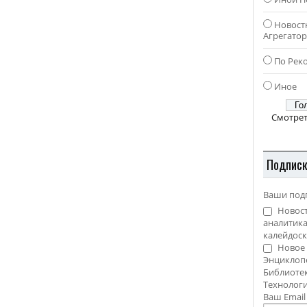
Новост
Агрегато
По Рек
Иное
Смотрет
Подпис
Ваши под
Новост
аналитика
калейдоск
Новое 
Энциклоп
Библиотек
Технолог
Ваш Emai