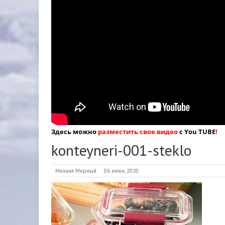
Здесь можно
разместить свое видео
с You TUBE
!
konteyneri-001-steklo
Михаил Мирный
06 июня, 2020