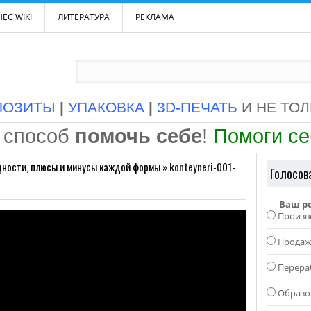
ЕС WIKI
ЛИТЕРАТУРА
РЕКЛАМА
ПОЗИТЫ
|
УПАКОВКА
|
3D-ПЕЧАТЬ
И НЕ ТО
 способ
помочь себе
!
Помоги с
дности, плюсы и минусы каждой формы
»
konteyneri-001-
Голосов
Ваш р
Произв
Прода
Перера
Образо