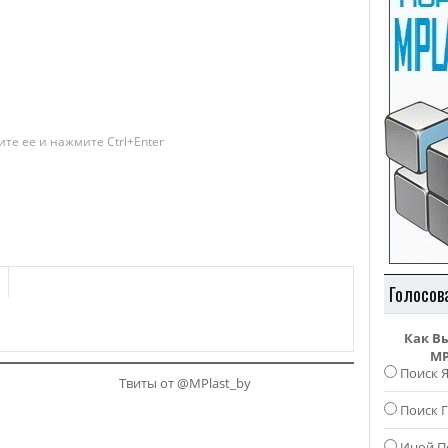
те ее и нажмите Ctrl+Enter
Голосов
Как В
MP
Поиск 
Твиты от @MPlast_by
Поиск Г
Иной П