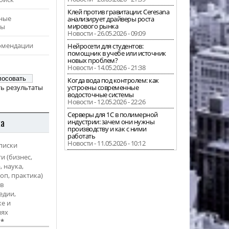
Клей против гравитации: Ceresana
ные
анализирует драйверы роста
мирового рынка
ры
Новости - 26.05.2026 - 09:09
омендации
Нейросети для студентов:
помощник в учебе или источник
новых проблем?
Новости - 14.05.2026 - 21:38
Когда вода под контролем: как
ь результаты
устроены современные
водосточные системы
Новости - 12.05.2026 - 22:26
Серверы для 1С в полимерной
ка
индустрии: зачем они нужны
производству и как с ними
работать
Новости - 11.05.2026 - 10:12
писки
и (бизнес,
, наука,
оп, практика)
в
едии,
е и
иях
l
*