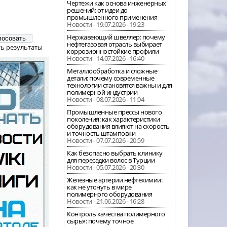
Чертежи как основа инженерных
решений: от идеи до
промышленного применения
Новости - 19.07.2026 - 19:23
Нержавеющий швеллер: почему
нефтегазовая отрасль выбирает
ь результаты
коррозионностойкие профили
Новости - 14.07.2026 - 16:40
Металлообработка и сложные
детали: почему современные
технологии становятся важны и для
полимерной индустрии
Новости - 08.07.2026 - 11:04
Промышленные прессы нового
поколения: как характеристики
оборудования влияют на скорость
и точность штамповки
Новости - 07.07.2026 - 20:59
Как безопасно выбрать клинику
для пересадки волос в Турции
Новости - 05.07.2026 - 20:30
Железные артерии нефтехимии:
как не утонуть в мире
полимерного оборудования
Новости - 21.06.2026 - 16:28
Контроль качества полимерного
сырья: почему точное