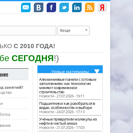
Везде
ЛЬКО
С 2010 ГОДА!
ебе
СЕГОДНЯ
!)
Новые материалы
ание
Алюминиевые панели с сотовым
заполнением: как технологии
од занятий?
меняют современное
строительство
одство
Новости - 27.07.2026 - 19:11
жи
Подшипники: как разобраться в
видах, особенностях и выборе
Новости - 24.07.2026 - 17:13
ботка
Учёные превратили молекулы из
нефти в чистый алмаз
вание
Новости - 21.07.2026 - 17:03