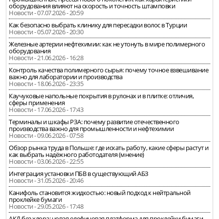
оборудования влияют на скорость и точность штамповки
Новости - 07.07.2026 - 20:59
Как безопасно выбрать клинику для пересадки волос в Турции
Новости - 05.07.2026 - 20:30
Железные артерии нефтехимии: как не утонуть в мире полимерного
оборудования
Новости - 21.06.2026 - 16:28
Контроль качества полимерного сырья: почему точное взвешивание
важно для лаборатории и производства
Новости - 18.06.2026 - 23:35
Каучуковые напольные покрытия в рулонах и в плитке: отличия,
сферы применения
Новости - 17.06.2026 - 17:43
Терминалы и шкафы РЗА: почему развитие отечественного
производства важно для промышленности и нефтехимии
Новости - 09.06.2026 - 07:58
Обзор рынка труда в Польше: где искать работу, какие сферы растут и
как выбрать надёжного работодателя (мнение)
Новости - 03.06.2026 - 22:55
Интеграция установки ПБВ в существующий АБЗ
Новости - 31.05.2026 - 20:46
Канифоль становится жидкостью: новый подход к нейтральной
проклейке бумаги
Новости - 29.05.2026 - 17:48
АКД без хлора: новая олефиновая платформа для проклейки бумаги